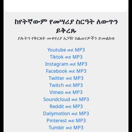
ከየትኛውም የመሣሪያ ስርዓት ለውጥን
ይቅረጹ
ያሉትን የቅርጸት መቀየሪያ አጋዥ ስልጠናዎችን ይመልከቱ
Youtube ወደ MP3
Tiktok ወደ MP3
Instagram ወደ MP3
Facebook ወደ MP3
Twitter ወደ MP3
Twitch ወደ MP3
Vimeo ወደ MP3
Soundcloud ወደ MP3
Reddit ወደ MP3
Dailymotion ወደ MP3
Pinterest ወደ MP3
Tumblr ወደ MP3