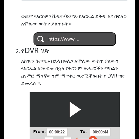
ወይም የእርስዎን ቪዲዮ/ድምጽ ዩአርኤል ይቅዱ እና በፍለጋ
አሞሌው ውስጥ ይለጥፉት።
የDVR ገጽ
አስገባን ከተጫኑ በኋላ በፍለጋ አሞሌው ውስጥ ያለውን
ዩአርኤል ከገልብጡ በኋላ የትርጉም ጽሑፎችን ማከልን
ጨምሮ ማንኛውንም ማዋቀር ወደሚችሉበት የ DVR ገጽ
ይመራሉ።.