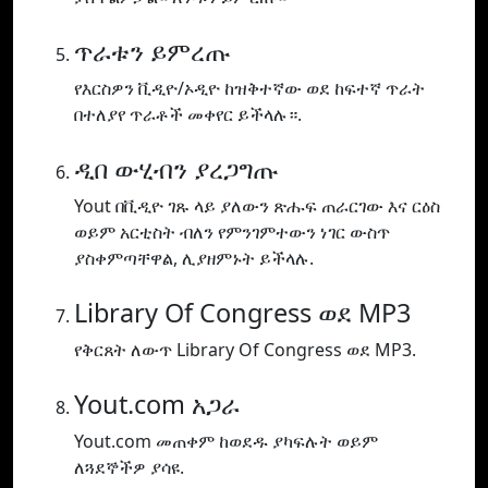
ጥራቱን ይምረጡ
የእርስዎን ቪዲዮ/ኦዲዮ ከዝቅተኛው ወደ ከፍተኛ ጥራት
በተለያየ ጥራቶች መቀየር ይችላሉ።.
ዲበ ውሂብን ያረጋግጡ
Yout በቪዲዮ ገጹ ላይ ያለውን ጽሑፍ ጠራርገው እና ርዕስ
ወይም አርቲስት ብለን የምንገምተውን ነገር ውስጥ
ያስቀምጣቸዋል, ሊያዘምኑት ይችላሉ.
Library Of Congress ወደ MP3
የቅርጸት ለውጥ Library Of Congress ወደ MP3.
Yout.com አጋራ
Yout.com መጠቀም ከወደዱ ያካፍሉት ወይም
ለጓደኞችዎ ያሳዩ.