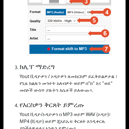
ክሊፕ ማድረግ
Yout ቪዲዮዎን / ኦዲዮዎን ለመከርከም ይፈቅድልዎታል ፣
የጊዜ ክልሉን መጎተት አለብዎት ወይም በ"ከ" እና "ወደ"
መስኮች ውስጥ ያሉትን እሴቶች ይለውጡ።.
የእርስዎን ቅርጸት ይምረጡ
Yout ቪዲዮ/ኦዲዮዎን በ MP3 ወይም WAV (ኦዲዮ)፣
MP4 (ቪዲዮ) ወይም ጂአይኤፍ ቅርጸት እንዲቀርጹ
ያስችልዎታል። አንዱን ይምረጡ።