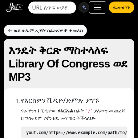
ይመዝገቡ
← ወደ ሁሉም አጋዥ ስልጠናዎች ተመለስ
እንዴት ቅርጽ ማስተላለፍ
Library Of Congress ወደ
MP3
የእርስዎን ቪዲዮ/ድምጽ ያግኙ
ጎራችንን ከቪዲዮው
ዩአርኤል
በፊት
ያለውን መጨረሻ
`/`
በማስቀደም የኛን ዘዴ መሞከር ትችላለህ፡-
 yout.com/https://www.example.com/path/to/vide