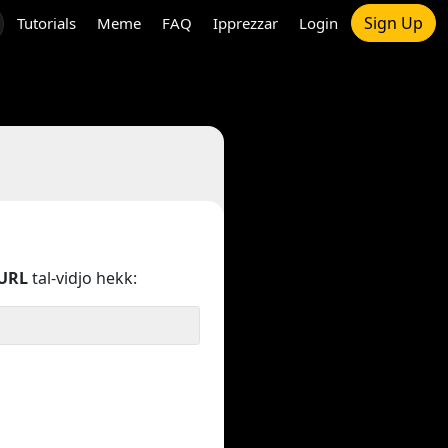
Sign Up
Tutorials
Meme
FAQ
Ipprezzar
Login
URL
tal-vidjo hekk: