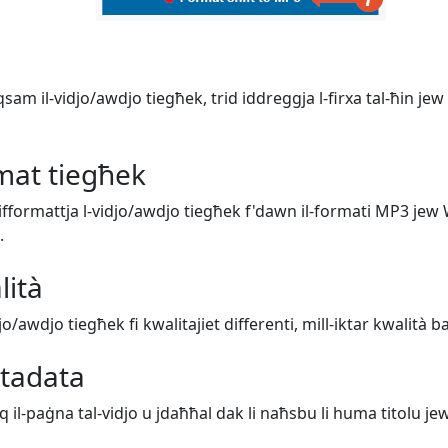
sam il-vidjo/awdjo tiegħek, trid iddreggja l-firxa tal-ħin jew 
rmat tiegħek
 tifformattja l-vidjo/awdjo tiegħek f'dawn il-formati MP3 jew
.
lità
djo/awdjo tiegħek fi kwalitajiet differenti, mill-iktar kwalità 
etadata
uq il-paġna tal-vidjo u jdaħħal dak li naħsbu li huma titolu jew