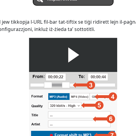
ew tikkopja l-URL fil-bar tat-tiftix se tiġi ridirett lejn il-paġ
figurazzjoni, inkluż iż-żieda ta’ sottotitli.