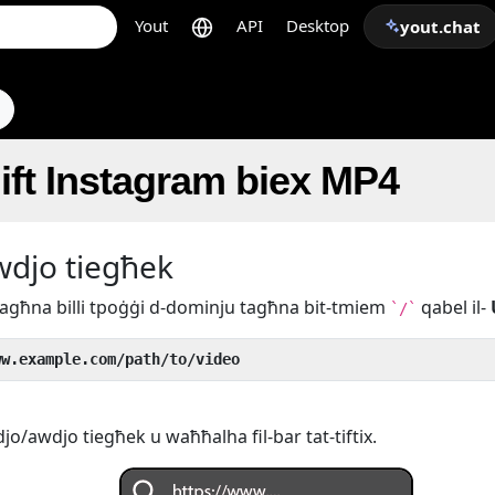
Yout
API
Desktop
yout.chat
hift Instagram biex MP4
awdjo tiegħek
k tagħna billi tpoġġi d-dominju tagħna bit-tmiem
qabel il-
`/`
ww.example.com/path/to/video
djo/awdjo tiegħek u waħħalha fil-bar tat-tiftix.