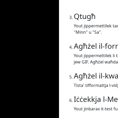
Qtugħ
Yout jippermettilek taq
"Minn" u "Sa".
Agħżel il-fo
Yout jippermettilek li
jew GIF. Agħżel waħda
Agħżel il-kwa
Tista' tifformattja l-vi
Iċċekkja l-M
Yout jinbarax it-test f