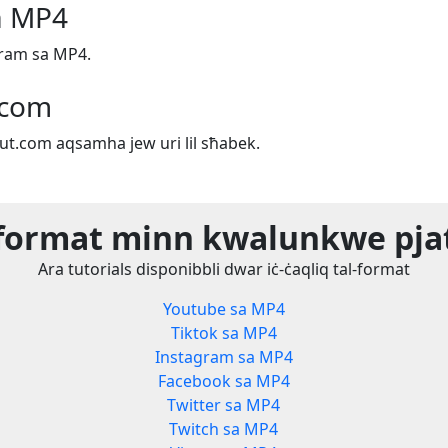
a MP4
gram sa MP4.
.com
out.com aqsamha jew uri lil sħabek.
l-format minn kwalunkwe pj
Ara tutorials disponibbli dwar iċ-ċaqliq tal-format
Youtube sa MP4
Tiktok sa MP4
Instagram sa MP4
Facebook sa MP4
Twitter sa MP4
Twitch sa MP4