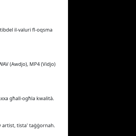
tibdel il-valuri fl-oqsma
 WAV (Awdjo), MP4 (Vidjo)
baxxa għall-ogħla kwalità.
 artist, tista' taġġornah.