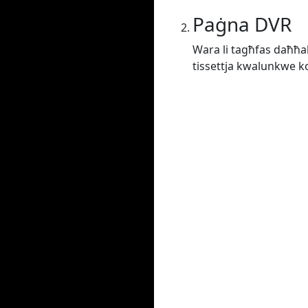
Paġna DVR
Wara li tagħfas daħħal j
tissettja kwalunkwe kon