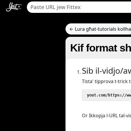
← Lura għat-tutorials kollha
Kif format s
Sib il-vidjo/
Tista' tipprova t-tric
 yout.com/https://w
Or Ikkopja l-URL tal-vi