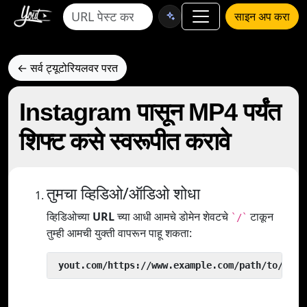
साइन अप करा
← सर्व ट्यूटोरियलवर परत
Instagram पासून MP4 पर्यंत
शिफ्ट कसे स्वरूपीत करावे
तुमचा व्हिडिओ/ऑडिओ शोधा
व्हिडिओच्या
URL
च्या आधी आमचे डोमेन शेवटचे
टाकून
`/`
तुम्ही आमची युक्ती वापरून पाहू शकता:
 yout.com/https://www.example.com/path/to/vide