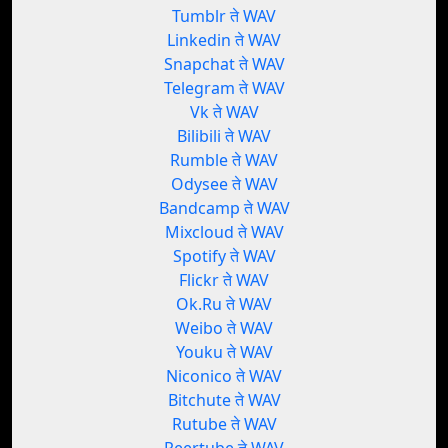
Tumblr ते WAV
Linkedin ते WAV
Snapchat ते WAV
Telegram ते WAV
Vk ते WAV
Bilibili ते WAV
Rumble ते WAV
Odysee ते WAV
Bandcamp ते WAV
Mixcloud ते WAV
Spotify ते WAV
Flickr ते WAV
Ok.Ru ते WAV
Weibo ते WAV
Youku ते WAV
Niconico ते WAV
Bitchute ते WAV
Rutube ते WAV