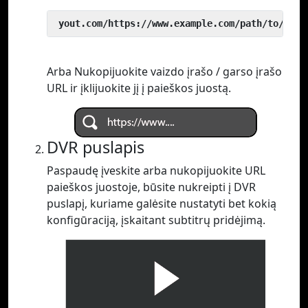
 yout.com/https://www.example.com/path/to/vide
Arba Nukopijuokite vaizdo įrašo / garso įrašo
URL ir įklijuokite jį į paieškos juostą.
DVR puslapis
Paspaudę įveskite arba nukopijuokite URL
paieškos juostoje, būsite nukreipti į DVR
puslapį, kuriame galėsite nustatyti bet kokią
konfigūraciją, įskaitant subtitrų pridėjimą.