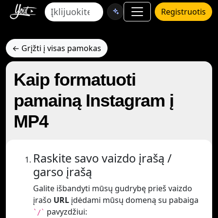
Registruotis
← Grįžti į visas pamokas
Kaip formatuoti
pamainą Instagram į
MP4
Raskite savo vaizdo įrašą /
garso įrašą
Galite išbandyti mūsų gudrybę prieš vaizdo
įrašo
URL
įdėdami mūsų domeną su pabaiga
pavyzdžiui:
`/`