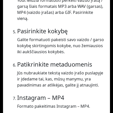
Yout leidžia formatuoti perkelti vaizdo įrašą /
garsą šiais formatais MP3 arba WAV (garsas),
MP4 (vaizdo įrašas) arba GIF. Pasirinkite
vieną.
Pasirinkite kokybę
Galite formatuoti pakeisti savo vaizdo / garso
kokybę skirtingomis kokybe, nuo žemiausios
iki aukščiausios kokybės.
Patikrinkite metaduomenis
Jūs nubraukiate tekstą vaizdo įrašo puslapyje
ir įdedame tai, kas, mūsų manymu, yra
pavadinimas ar atlikėjas, galite jį atnaujinti.
Instagram – MP4
Formato pakeitimas Instagram – MP4.