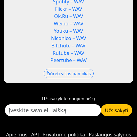
Spotify – WAV
Flickr – WAV
Ok.Ru – WAV
Weibo – WAV
Youku – WAV
Niconico – WAV
Bitchute – WAV
Rutube – WAV
Peertube – WAV
Žiūrėti visas pamokas
Užsisakykite naujienlaiškį
Užsisakyti
Apie mus
API
Privatumo politika
Paslaugos sąlygos