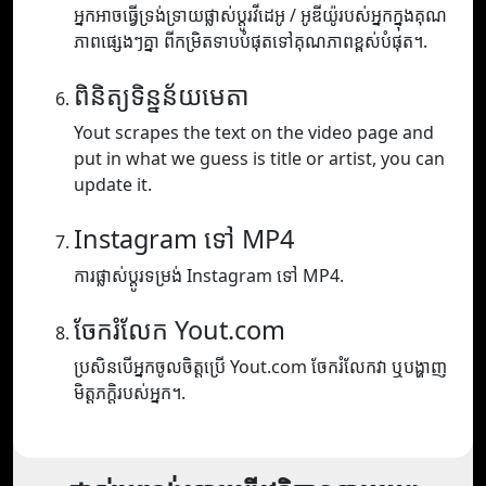
អ្នកអាចធ្វើទ្រង់ទ្រាយផ្លាស់ប្តូរវីដេអូ / អូឌីយ៉ូរបស់អ្នកក្នុងគុណ
ភាពផ្សេងៗគ្នា ពីកម្រិតទាបបំផុតទៅគុណភាពខ្ពស់បំផុត។.
ពិនិត្យទិន្នន័យមេតា
Yout scrapes the text on the video page and
put in what we guess is title or artist, you can
update it.
Instagram ទៅ MP4
ការផ្លាស់ប្តូរទម្រង់ Instagram ទៅ MP4.
ចែករំលែក Yout.com
ប្រសិនបើអ្នកចូលចិត្តប្រើ Yout.com ចែករំលែកវា ឬបង្ហាញ
មិត្តភក្តិរបស់អ្នក។.