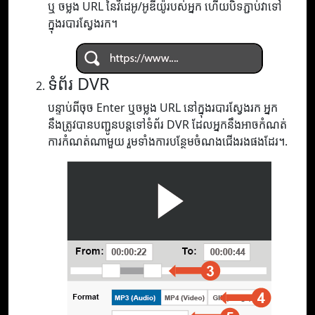
ឬ ចម្លង URL នៃវីដេអូ/អូឌីយ៉ូរបស់អ្នក ហើយបិទភ្ជាប់វាទៅ
ក្នុងរបារស្វែងរក។
ទំព័រ DVR
បន្ទាប់ពីចុច Enter ឬចម្លង URL នៅក្នុងរបារស្វែងរក អ្នក
នឹងត្រូវបានបញ្ជូនបន្តទៅទំព័រ DVR ដែលអ្នកនឹងអាចកំណត់
ការកំណត់ណាមួយ រួមទាំងការបន្ថែមចំណងជើងរងផងដែរ។.