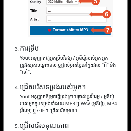
ការច្រឹប
Yout អនុញ្ញាតឱ្យអ្នកច្រឹបវីដេអូ / អូឌីយ៉ូរបស់អ្នក អ្នក
ត្រូវតែអូសចន្លោះពេល ឬផ្លាស់ប្តូរតម្លៃនៅក្នុងវាល "ពី" និង
"ទៅ".
ជ្រើសរើសទម្រង់របស់អ្នក។
Yout អនុញ្ញាតឱ្យអ្នកធ្វើទ្រង់ទ្រាយផ្លាស់ប្តូរវីដេអូ / អូឌីយ៉ូ
របស់អ្នកក្នុងទម្រង់ទាំងនេះ MP3 ឬ WAV (អូឌីយ៉ូ), MP4
(វីដេអូ) ឬ GIF ។ ជ្រើសរើសមួយ។
ជ្រើសរើសគុណភាព