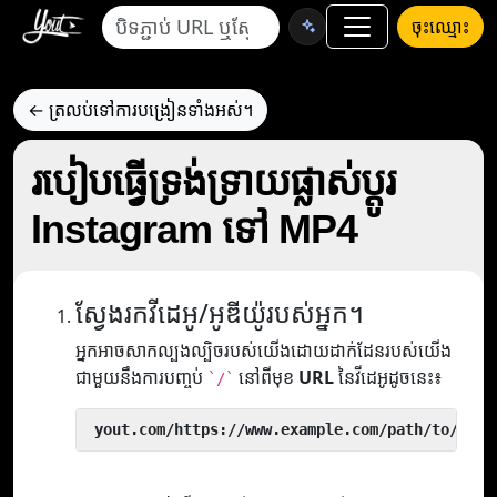
ចុះឈ្មោះ
← ត្រលប់ទៅការបង្រៀនទាំងអស់។
របៀបធ្វើទ្រង់ទ្រាយផ្លាស់ប្តូរ
Instagram ទៅ MP4
ស្វែងរកវីដេអូ/អូឌីយ៉ូរបស់អ្នក។
អ្នកអាចសាកល្បងល្បិចរបស់យើងដោយដាក់ដែនរបស់យើង
ជាមួយនឹងការបញ្ចប់
នៅពីមុខ
URL
នៃវីដេអូដូចនេះ៖
`/`
 yout.com/https://www.example.com/path/to/vide