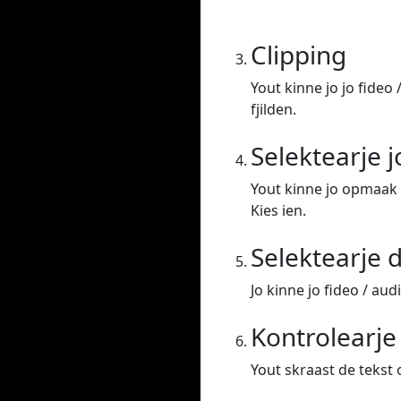
Clipping
Yout kinne jo jo fideo 
fjilden.
Selektearje 
Yout kinne jo opmaak 
Kies ien.
Selektearje d
Jo kinne jo fideo / aud
Kontrolearj
Yout skraast de tekst o