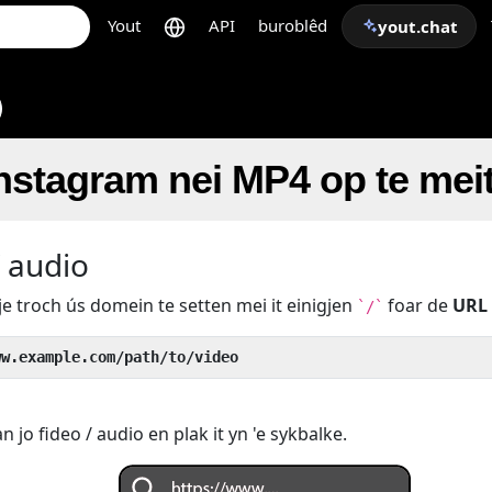
Yout
API
buroblêd
yout.chat
 Instagram nei MP4 op te mei
/ audio
je troch ús domein te setten mei it einigjen
foar de
URL
`/`
ww.example.com/path/to/video
 jo fideo / audio en plak it yn 'e sykbalke.