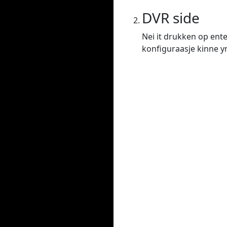
DVR side
Nei it drukken op ente
konfiguraasje kinne yns