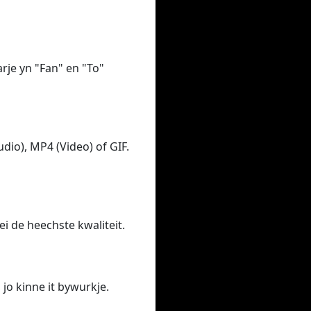
arje yn "Fan" en "To"
dio), MP4 (Video) of GIF.
ei de heechste kwaliteit.
, jo kinne it bywurkje.