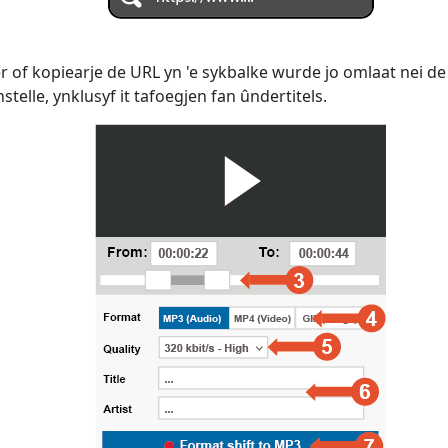
r of kopiearje de URL yn 'e sykbalke wurde jo omlaat nei de
telle, ynklusyf it tafoegjen fan ûndertitels.