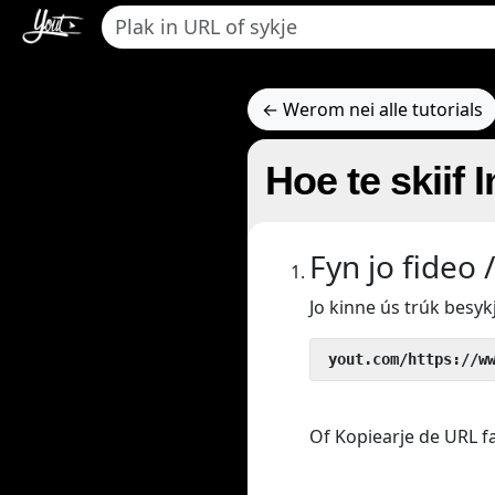
← Werom nei alle tutorials
Hoe te skiif
Fyn jo fideo 
Jo kinne ús trúk besyk
 yout.com/https://w
Of Kopiearje de URL fan