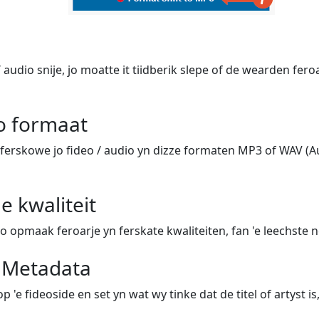
/ audio snije, jo moatte it tiidberik slepe of de wearden fero
jo formaat
ferskowe jo fideo / audio yn dizze formaten MP3 of WAV (Au
e kwaliteit
io opmaak feroarje yn ferskate kwaliteiten, fan 'e leechste n
e Metadata
p 'e fideoside en set yn wat wy tinke dat de titel of artyst is