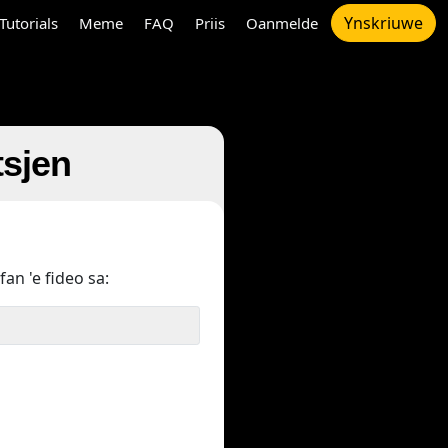
Ynskriuwe
Tutorials
Meme
FAQ
Priis
Oanmelde
tsjen
fan 'e fideo sa: