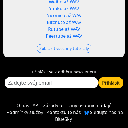
Weibo až WAV
Youku až WAV
Niconico až WAV
Bitchute až WAV
Rutube až WAV
Peertube až WAV
Zobrazit všechny tutoriály
Přihlásit se k odběru newsletteru
Přihlásit
O nás
API
Zásady ochrany osobních údajů
Podmínky služby
Kontaktujte nás
Sledujte nás na
BlueSky