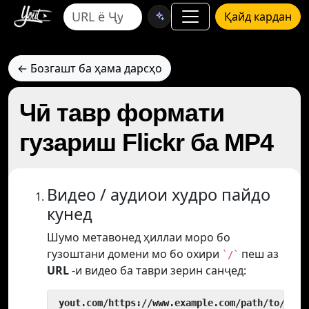
Қайд кардан
← Бозгашт ба ҳама дарсҳо
Чӣ тавр формати
гузариш Flickr ба MP4
Видео / аудиои худро пайдо
кунед
Шумо метавонед ҳиллаи моро бо
гузоштани домени мо бо охири
пеш аз
`/`
URL
-и видео ба таври зерин санҷед:
 yout.com/https://www.example.com/path/to/vide