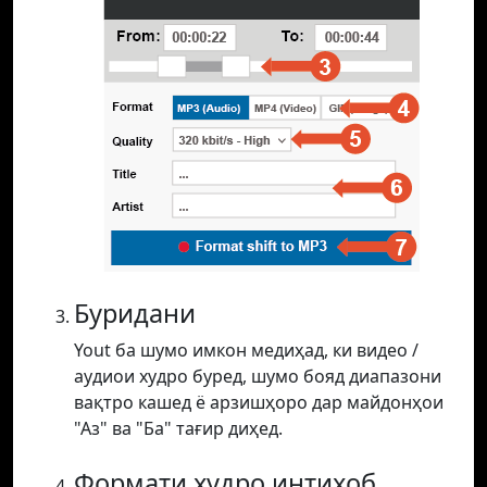
Буридани
Yout ба шумо имкон медиҳад, ки видео /
аудиои худро буред, шумо бояд диапазони
вақтро кашед ё арзишҳоро дар майдонҳои
"Аз" ва "Ба" тағир диҳед.
Формати худро интихоб