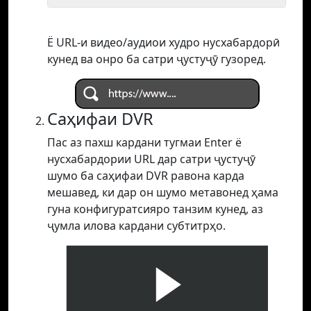
Ё URL-и видео/аудиои худро нусхабардорӣ
кунед ва онро ба сатри ҷустуҷӯ гузоред.
Саҳифаи DVR
Пас аз пахш кардани тугмаи Enter ё
нусхабардории URL дар сатри ҷустуҷӯ
шумо ба саҳифаи DVR равона карда
мешавед, ки дар он шумо метавонед ҳама
гуна конфигуратсияро танзим кунед, аз
ҷумла илова кардани субтитрҳо.