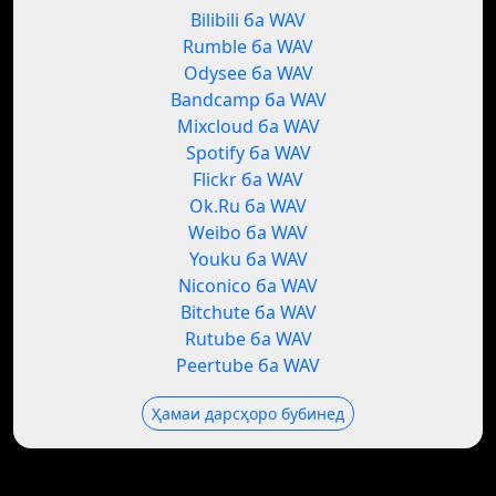
Bilibili ба WAV
Rumble ба WAV
Odysee ба WAV
Bandcamp ба WAV
Mixcloud ба WAV
Spotify ба WAV
Flickr ба WAV
Ok.Ru ба WAV
Weibo ба WAV
Youku ба WAV
Niconico ба WAV
Bitchute ба WAV
Rutube ба WAV
Peertube ба WAV
Ҳамаи дарсҳоро бубинед