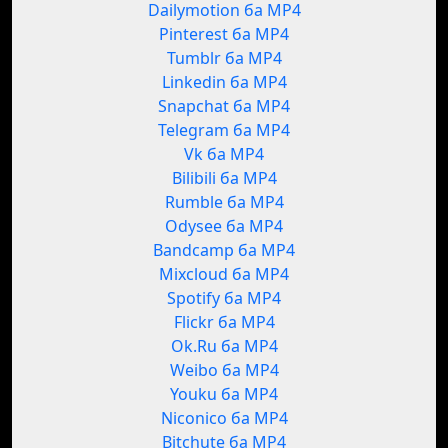
Dailymotion ба MP4
Pinterest ба MP4
Tumblr ба MP4
Linkedin ба MP4
Snapchat ба MP4
Telegram ба MP4
Vk ба MP4
Bilibili ба MP4
Rumble ба MP4
Odysee ба MP4
Bandcamp ба MP4
Mixcloud ба MP4
Spotify ба MP4
Flickr ба MP4
Ok.Ru ба MP4
Weibo ба MP4
Youku ба MP4
Niconico ба MP4
Bitchute ба MP4