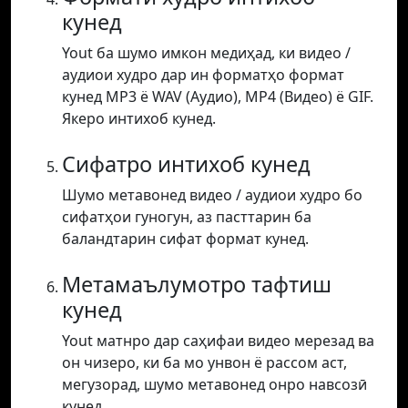
кунед
Yout ба шумо имкон медиҳад, ки видео /
аудиои худро дар ин форматҳо формат
кунед MP3 ё WAV (Аудио), MP4 (Видео) ё GIF.
Якеро интихоб кунед.
Сифатро интихоб кунед
Шумо метавонед видео / аудиои худро бо
сифатҳои гуногун, аз пасттарин ба
баландтарин сифат формат кунед.
Метамаълумотро тафтиш
кунед
Yout матнро дар саҳифаи видео мерезад ва
он чизеро, ки ба мо унвон ё рассом аст,
мегузорад, шумо метавонед онро навсозӣ
кунед.