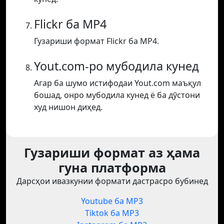
Flickr ба MP4
Гузариши формат Flickr ба MP4.
Yout.com-ро мубодила кунед
Агар ба шумо истифодаи Yout.com маъқул
бошад, онро мубодила кунед ё ба дӯстони
худ нишон диҳед.
Гузариши формат аз ҳама
гуна платформа
Дарсҳои ивазкунии формати дастрасро бубинед
Youtube ба MP3
Tiktok ба MP3