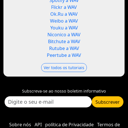
Spotify a WAV
Flickr a WAV
Ok.Ru a WAV
Weibo a WAV
Youku a WAV
Niconico a WAV
Bitchute a WAV
Rutube a WAV
Peertube a WAV
Ver todos os tutoriais
Subscreva-se ao nosso boletim informativo
Subscrever
Sobre nós
API
política de Privacidade
Termos de