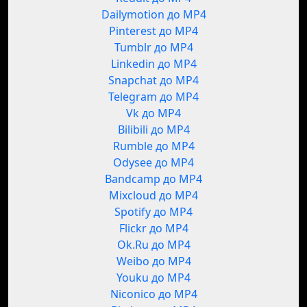
Dailymotion до MP4
Pinterest до MP4
Tumblr до MP4
Linkedin до MP4
Snapchat до MP4
Telegram до MP4
Vk до MP4
Bilibili до MP4
Rumble до MP4
Odysee до MP4
Bandcamp до MP4
Mixcloud до MP4
Spotify до MP4
Flickr до MP4
Ok.Ru до MP4
Weibo до MP4
Youku до MP4
Niconico до MP4