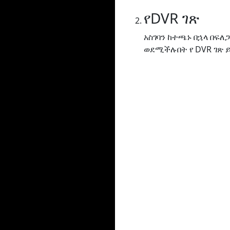
የDVR ገጽ
አስገባን ከተጫኑ በኋላ በፍ
ወደሚችሉበት የ DVR ገጽ 