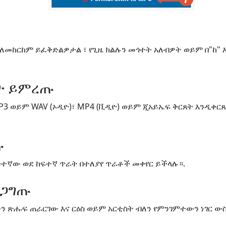
 ለመከርከም ይፈቅድልዎታል ፣ የጊዜ ክልሉን መጎተት አለብዎት ወይም በ"ከ" 
ጸት ይምረጡ
P3 ወይም WAV (ኦዲዮ)፣ MP4 (ቪዲዮ) ወይም ጂአይኤፍ ቅርጸት እንዲቀር
ጡ
ቅተኛው ወደ ከፍተኛ ጥራት በተለያየ ጥራቶች መቀየር ይችላሉ።.
ረጋግጡ
ለውን ጽሑፍ ጠራርገው እና ርዕስ ወይም አርቲስት ብለን የምንገምተውን ነገር 