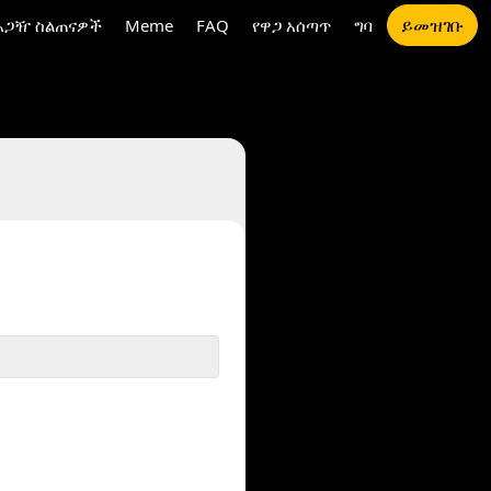
ይመዝገቡ
አጋዥ ስልጠናዎች
Meme
FAQ
የዋጋ አሰጣጥ
ግባ