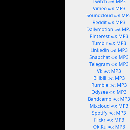
Twitch ወደ MP3
Vimeo ወደ MP3
Soundcloud ወደ MP
Reddit ወደ MP3
Dailymotion ወደ MP
Pinterest ወደ MP3
Tumblr ወደ MP3
Linkedin ወደ MP3
Snapchat ወደ MP3
Telegram ወደ MP3
Vk ወደ MP3
Bilibili ወደ MP3
Rumble ወደ MP3
Odysee ወደ MP3
Bandcamp ወደ MP
Mixcloud ወደ MP3
Spotify ወደ MP3
Flickr ወደ MP3
Ok.Ru ወደ MP3