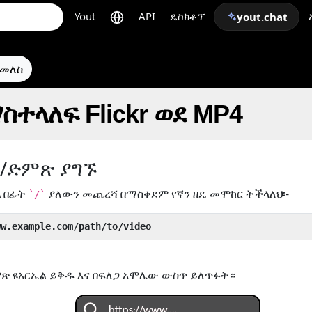
Yout
API
ዴስክቶፕ
yout.chat
ተመለስ
ስተላለፍ Flickr ወደ MP4
ዮ/ድምጽ ያግኙ
ል
በፊት
ያለውን መጨረሻ በማስቀደም የኛን ዘዴ መሞከር ትችላለህ፡-
`/`
ww.example.com/path/to/video
ጽ ዩአርኤል ይቅዱ እና በፍለጋ አሞሌው ውስጥ ይለጥፉት።