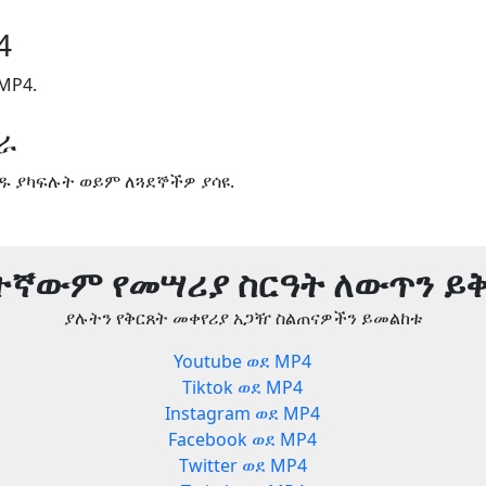
4
 MP4.
ጋራ
ዱ ያካፍሉት ወይም ለጓደኞችዎ ያሳዩ.
ትኛውም የመሣሪያ ስርዓት ለውጥን ይ
ያሉትን የቅርጸት መቀየሪያ አጋዥ ስልጠናዎችን ይመልከቱ
Youtube ወደ MP4
Tiktok ወደ MP4
Instagram ወደ MP4
Facebook ወደ MP4
Twitter ወደ MP4