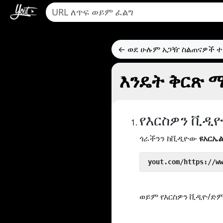
← ወደ ሁሉም አጋዥ ስልጠናዎች 
እንዴት ቅርጽ ማ
የእርስዎን ቪዲ
ጎራችንን ከቪዲዮው
ዩአርኤ
 yout.com/https://w
ወይም የእርስዎን ቪዲዮ/ድም