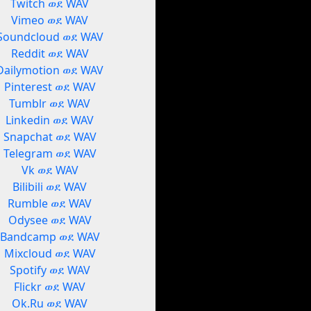
Twitch ወደ WAV
Vimeo ወደ WAV
Soundcloud ወደ WAV
Reddit ወደ WAV
Dailymotion ወደ WAV
Pinterest ወደ WAV
Tumblr ወደ WAV
Linkedin ወደ WAV
Snapchat ወደ WAV
Telegram ወደ WAV
Vk ወደ WAV
Bilibili ወደ WAV
Rumble ወደ WAV
Odysee ወደ WAV
Bandcamp ወደ WAV
Mixcloud ወደ WAV
Spotify ወደ WAV
Flickr ወደ WAV
Ok.Ru ወደ WAV