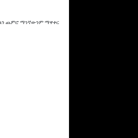
ማከልን ጨምሮ ማንኛውንም ማዋቀር