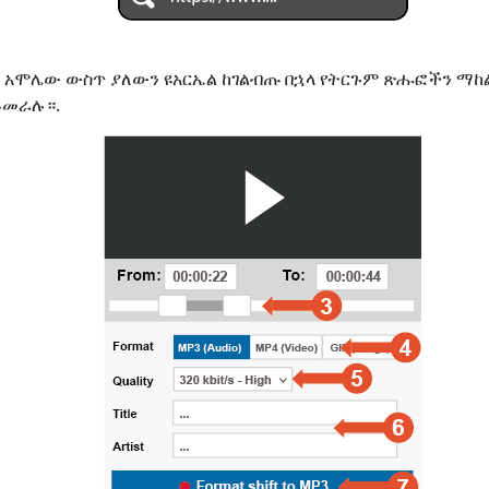
ለጋ አሞሌው ውስጥ ያለውን ዩአርኤል ከገልብጡ በኋላ የትርጉም ጽሑፎችን 
ይመራሉ።.