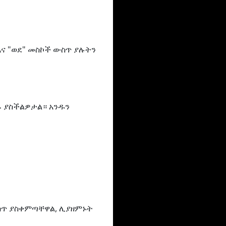
እና "ወደ" መስኮች ውስጥ ያሉትን
ጹ ያስችልዎታል። አንዱን
ውስጥ ያስቀምጣቸዋል, ሊያዘምኑት