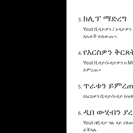
ክሊፕ ማድረግ
Yout ቪዲዮዎን / ኦዲዮዎን
እሴቶች ይለውጡ።.
የእርስዎን ቅር
Yout ቪዲዮ/ኦዲዮዎን በ M
ይምረጡ።
ጥራቱን ይምረ
የእርስዎን ቪዲዮ/ኦዲዮ ከዝ
ዲበ ውሂብን ያ
Yout በቪዲዮ ገጹ ላይ ያ
ይችላሉ.