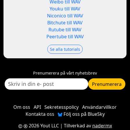
Weibo till WAV
Youku till WAV
Niconico till WAV
Bitchute till WAV
Rutube till WAV
Peertube till WAV
Se alla tutorials
Prenumerera på vårt nyhetsbrev
Prenumerera
Om oss
API
Sekretesspolicy
Användarvillkor
Kontakta oss
Följ oss på BlueSky
2026 Yout LLC
| Tillverkad av
nadermx