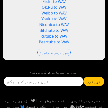
Flickr to WAV
Ok.Ru to WAV
Weibo to WAV
Youku to WAV
Niconico to WAV
Bitchute to WAV
Rutube to WAV
Peertube to WAV
ټول درسونه وګورئ
زموږ په خبرپاڼه کې ګډون وکړئ
غړیتوب
د محرمیت پالیسي
د خدمت شرطونه
API
زموږ په اړه
موږ سره اړیکه ونیسئ
موږ په BlueSky کې تعقیب