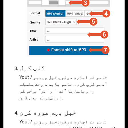
کلپ کول
Yout تاسو ته اجازه درکوي خپل ویډیو /
آډیو کرپ کړئ، تاسو باید د وخت سلسله
راوباسئ یا "له" او "تر" برخو کې
ارزښتونه بدل کړئ.
خپل بڼه غوره کړئ
Yout تاسو ته اجازه درکوي خپل ویډیو /