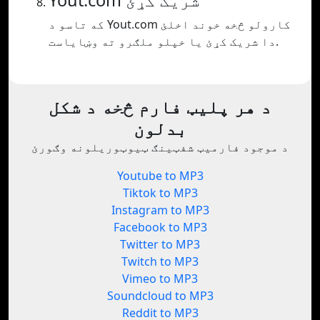
Yout.com شریک کړئ
که تاسو د Yout.com کارولو څخه خوند اخلئ
دا شریک کړئ یا خپلو ملګرو ته وښایاست.
د هر پلیټ فارم څخه د شکل
بدلون
د موجود فارمیټ شفټینګ ټیوټوریلونه وګورئ
Youtube to MP3
Tiktok to MP3
Instagram to MP3
Facebook to MP3
Twitter to MP3
Twitch to MP3
Vimeo to MP3
Soundcloud to MP3
Reddit to MP3