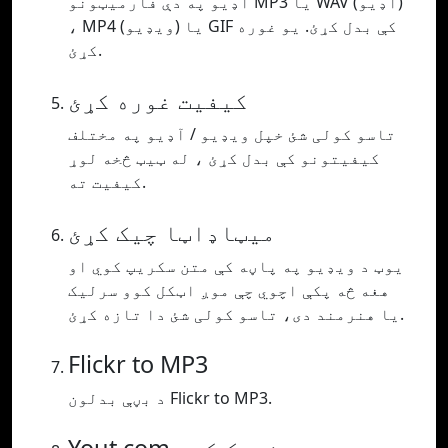
آډیو په دې فارمیټونو MP3 یا WAV (آډیو)
، MP4 (ویډیو) یا GIF کې بدل کړئ. یو غوره
کړئ.
کیفیت غوره کړئ
تاسو کولی شئ خپل ویډیو / آډیو په مختلف
کیفیتونو کې بدل کړئ ، له ټیټ څخه لوړ
کیفیت ته.
میټاډاټا چیک کړئ
یوټ د ویډیو په پاڼه کې متن سکریپ کوي او
هغه څه پکې اچوي چې موږ اټکل کوو سرلیک
یا هنرمند دی، تاسو کولی شئ دا تازه کړئ.
Flickr to MP3
د بڼې بدلون Flickr to MP3.