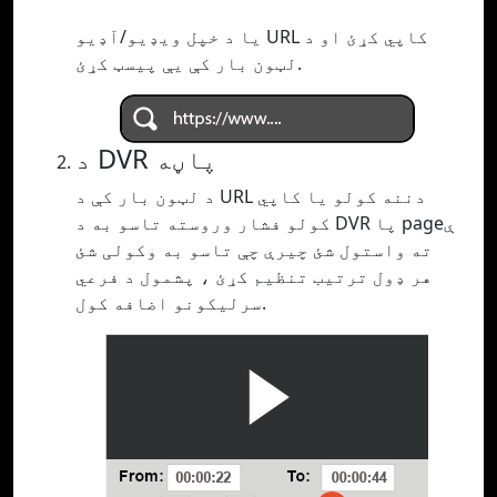
یا د خپل ویډیو/آډیو URL کاپي کړئ او د
لټون بار کې یې پیسټ کړئ.
د DVR پاڼه
د لټون بار کې د URL دننه کولو یا کاپي
کولو فشار وروسته تاسو به د DVR پا pageې
ته واستول شئ چیرې چې تاسو به وکولی شئ
هر ډول ترتیب تنظیم کړئ ، پشمول د فرعي
سرلیکونو اضافه کول.