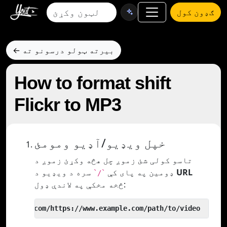
ګډون کول
← بیرته ټولو درسونو ته
How to format shift
Flickr to MP3
خپل ویډیو/آډیو ومومئ
تاسو کولی شئ زموږ چل هڅه وکړئ زموږ د
URL
سره د ویډیو د
ډومین په پای کې
`/`
څخه مخکې په لاندې ډول:
 yout.com/https://www.example.com/path/to/video