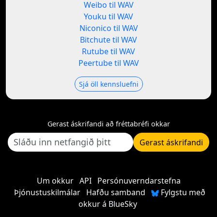
Weibo til WAV
Youku til WAV
Niconico til WAV
Bitchute til WAV
Rutube til WAV
Peertube til WAV
Sjá öll kennsluefni
Gerast áskrifandi að fréttabréfi okkar
Gerast áskrifandi
Um okkur
API
Persónuverndarstefna
Þjónustuskilmálar
Hafðu samband
Fylgstu með
okkur á BlueSky