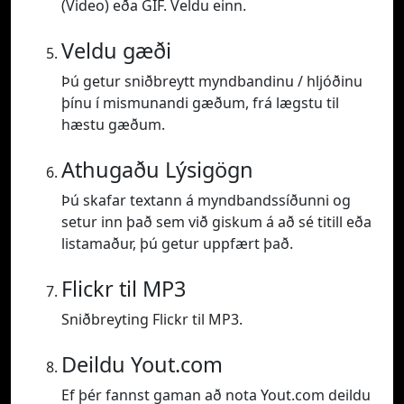
(Video) eða GIF. Veldu einn.
Veldu gæði
Þú getur sniðbreytt myndbandinu / hljóðinu
þínu í mismunandi gæðum, frá lægstu til
hæstu gæðum.
Athugaðu Lýsigögn
Þú skafar textann á myndbandssíðunni og
setur inn það sem við giskum á að sé titill eða
listamaður, þú getur uppfært það.
Flickr til MP3
Sniðbreyting Flickr til MP3.
Deildu Yout.com
Ef þér fannst gaman að nota Yout.com deildu