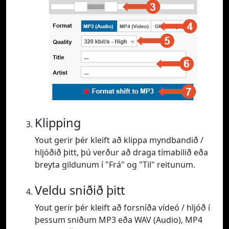
Klipping
Yout gerir þér kleift að klippa myndbandið /
hljóðið þitt, þú verður að draga tímabilið eða
breyta gildunum í "Frá" og "Til" reitunum.
Veldu sniðið þitt
Yout gerir þér kleift að forsníða vídeó / hljóð í
þessum sniðum MP3 eða WAV (Audio), MP4