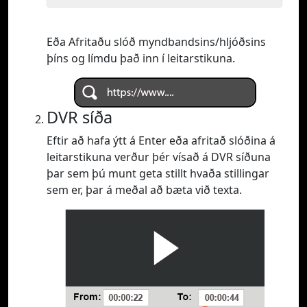
Eða Afritaðu slóð myndbandsins/hljóðsins
þíns og límdu það inn í leitarstikuna.
DVR síða
Eftir að hafa ýtt á Enter eða afritað slóðina á
leitarstikuna verður þér vísað á DVR síðuna
þar sem þú munt geta stillt hvaða stillingar
sem er, þar á meðal að bæta við texta.