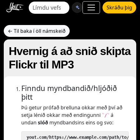
Skráðu þig
← Til baka í öll námskeið
Hvernig á að snið skipta
Flickr til MP3
Finndu myndbandið/hljóðið
þitt
Þú getur prófað brelluna okkar með því að
setja lénið okkar með endingunni
á
`/`
undan
slóð
myndbandsins eins og svo:
 yout.com/https://www.example.com/path/to/vide