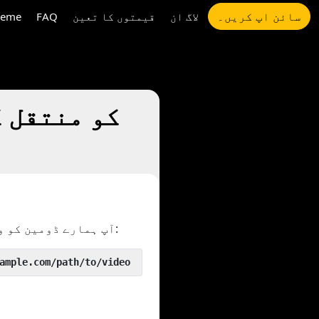
سائن اپ کریں۔
لاگ ان
قیمتوں کا تعین
FAQ
eme
کے ساتھ رکھ کر ہماری چال آزما سکتے ہیں:
آپ ہمارے ڈومین کو 
 yout.com/https://www.example.com/path/to/video