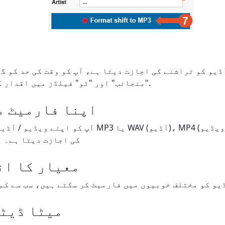
"منجانب" اور "ٹو" فیلڈز میں اقدار کو تبدیل کرنا ہوگا۔.
اپنا فارمیٹ م
کی اجازت دیتا ہے۔ ا
معیار کا ان
میٹا ڈیٹا