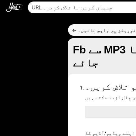
وٹوریلز پر واپس جائیں۔
Fb سے MP3 کو منتقل کرنے کا فارمیٹ کیسے بنایا
جائے
 تلاش کریں۔