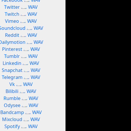
Facebook سے WAV
Twitter سے WAV
Twitch سے WAV
Vimeo سے WAV
Soundcloud سے WAV
Reddit سے WAV
Dailymotion سے WAV
Pinterest سے WAV
Tumblr سے WAV
Linkedin سے WAV
Snapchat سے WAV
Telegram سے WAV
Vk سے WAV
Bilibili سے WAV
Rumble سے WAV
Odysee سے WAV
Bandcamp سے WAV
Mixcloud سے WAV
Spotify سے WAV