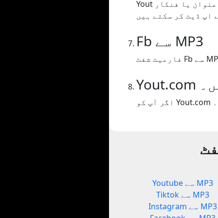
Yout ویڈیو کے صفحے پر متن کو کھرچتا ہے اور اس میں ڈالتا ہے جو ہمارے خیال میں عنوان یا فنکار
Fb سے MP3
شفٹ Fb سے MP3.
یں۔
فٹ
Youtube سے MP3
Tiktok سے MP3
Instagram سے MP3