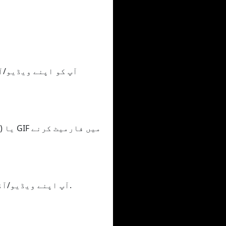
آپ اپنے ویڈیو/آڈیو کو مختلف خوبیوں میں فارمیٹ کر سکتے ہیں، سب سے کم سے اعلیٰ کوالٹی میں.