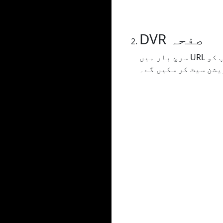
DVR صفحہ
سرچ بار میں URL درج کرنے یا کاپی کرنے کے بعد آپ کو DVR صفحہ پر بھیج دیا جائے گا جہاں آپ سب