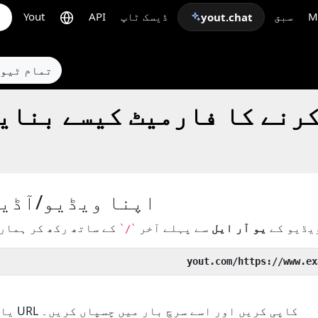
M
سبق
ڈیسک ٹاپ
API
Yout
yout.chat
← تمام ٹی
اپنا ویڈیو/آڈیو
ویڈیو کے
یو آر ایل
سے پہلے آخر
`/`
یا اپنے ویڈیو/آڈیو کا URL کاپی کریں اور اسے سرچ بار میں چسپاں کریں۔