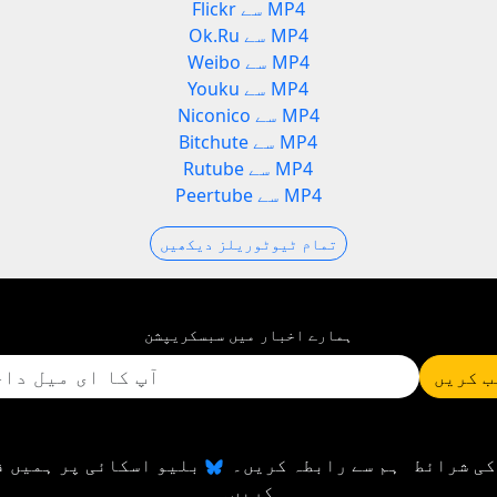
Flickr سے MP4
Ok.Ru سے MP4
Weibo سے MP4
Youku سے MP4
Niconico سے MP4
Bitchute سے MP4
Rutube سے MP4
Peertube سے MP4
تمام ٹیوٹوریلز دیکھیں
ہمارے اخبار میں سبسکریپشن
 کریں
کی شرائط
ہم سے رابطہ کریں۔
بلیو اسکائی پر ہمیں ف
کریں۔