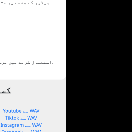
اگر آپ کو Yout.com استعمال کرنے میں مزہ آیا تو اس کا اشتراک کریں یا اپنے دوستوں کو دکھائیں۔.
کسی
Youtube سے WAV
Tiktok سے WAV
Instagram سے WAV