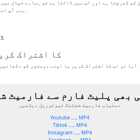
ہے، آپ اسے اپ ڈیٹ کر سکتے ہیں.
فارمیٹ 
Yout.com کا اشتراک کر
 بھی پلیٹ فارم سے فارمیٹ ش
دستیاب فارمیٹ شفٹنگ ٹیوٹوریل دیکھیں
Youtube سے MP4
Tiktok سے MP4
Instagram سے MP4