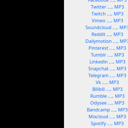
Facebook سے MP3
Twitter سے MP3
Twitch سے MP3
Vimeo سے MP3
Soundcl سے MP3
Reddit سے MP3
Dailymot سے MP3
Pinterest سے MP3
Tumblr سے MP3
Linkedin سے MP3
Snapchat سے MP3
Telegram سے MP3
Vk سے MP3
Bilibili سے MP3
Rumble سے MP3
Odysee سے MP3
Bandcamp سے MP3
Mixcloud سے MP3
Spotify سے MP3