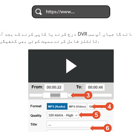
ٹائٹلز شامل کرنے سمیت کوئی بھی کنفیگریشن سیٹ کر سکیں گے۔.