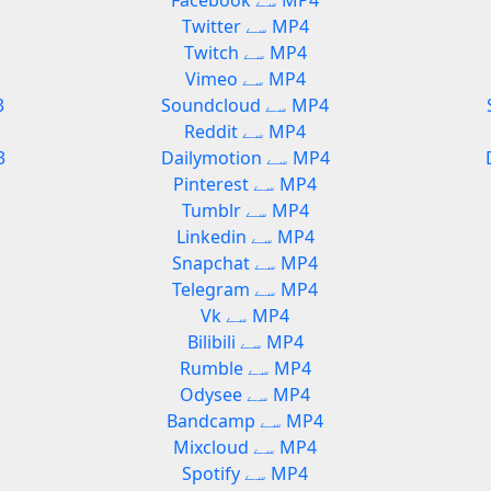
Facebook سے MP4
Twitter سے MP4
Twitch سے MP4
Vimeo سے MP4
Soundcloud سے MP4
oud
Reddit سے MP4
Dailymotion سے MP4
ion
Pinterest سے MP4
Tumblr سے MP4
Linkedin سے MP4
Snapchat سے MP4
Telegram سے MP4
Vk سے MP4
Bilibili سے MP4
Rumble سے MP4
Odysee سے MP4
Bandcamp سے MP4
Mixcloud سے MP4
Spotify سے MP4