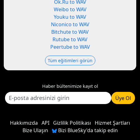
Ok.Ru to WAV
Weibo to WAV
Youku to WAV
Niconico to WAV
Bitchute to WAV
Rutube to WAV
Peertube to WAV
Tüm eğitimleri görün
Haber bültenimize kayıt ol
Üye Ol
Hakkımızda
API
Gizlilik Politikası
Hizmet Şartları
Bize Ulaşın
Bizi BlueSky'da takip edin