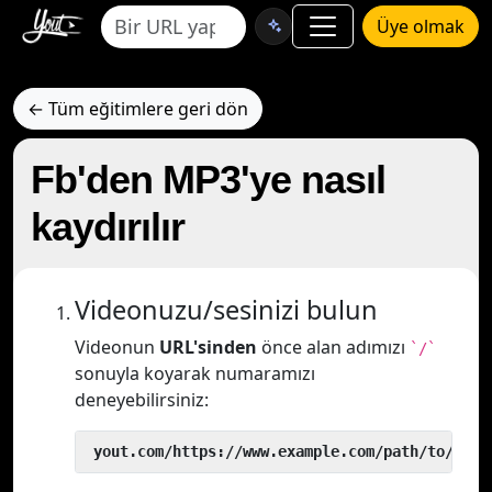
Üye olmak
← Tüm eğitimlere geri dön
Fb'den MP3'ye nasıl
kaydırılır
Videonuzu/sesinizi bulun
Videonun
URL'sinden
önce alan adımızı
`/`
sonuyla koyarak numaramızı
deneyebilirsiniz:
 yout.com/https://www.example.com/path/to/vide