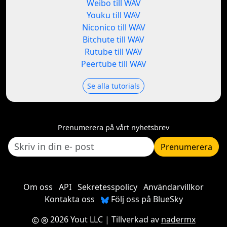
Weibo till WAV
Youku till WAV
Niconico till WAV
Bitchute till WAV
Rutube till WAV
Peertube till WAV
Se alla tutorials
Prenumerera på vårt nyhetsbrev
Prenumerera
Om oss
API
Sekretesspolicy
Användarvillkor
Kontakta oss
Följ oss på BlueSky
2026 Yout LLC
| Tillverkad av
nadermx