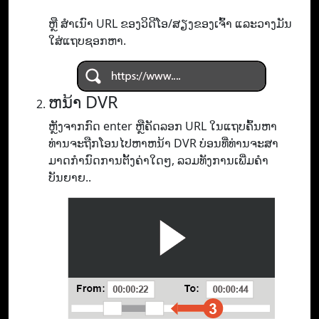
ຫຼື ສຳເນົາ URL ຂອງວິດີໂອ/ສຽງຂອງເຈົ້າ ແລະວາງມັນ
ໃສ່ແຖບຊອກຫາ.
ຫນ້າ DVR
ຫຼັງຈາກກົດ enter ຫຼືຄັດລອກ URL ໃນແຖບຄົ້ນຫາ
ທ່ານຈະຖືກໂອນໄປຫາຫນ້າ DVR ບ່ອນທີ່ທ່ານຈະສາ
ມາດກໍານົດການຕັ້ງຄ່າໃດໆ, ລວມທັງການເພີ່ມຄໍາ
ບັນຍາຍ..