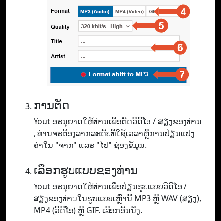
ການຕັດ
Yout ອະ​ນຸ​ຍາດ​ໃຫ້​ທ່ານ​ເພື່ອ​ຕັດ​ວິ​ດີ​ໂອ / ສຽງ​ຂອງ​ທ່ານ​
, ທ່ານ​ຈະ​ຕ້ອງ​ລາກ​ລະ​ດັບ​ທີ່​ໃຊ້​ເວ​ລາ​ຫຼື​ການ​ປ່ຽນ​ແປງ​
ຄ່າ​ໃນ "ຈາກ​" ແລະ "ໄປ​" ຊ່ອງ​ຂໍ້​ມູນ.
ເລືອກຮູບແບບຂອງທ່ານ
Yout ອະ​ນຸ​ຍາດ​ໃຫ້​ທ່ານ​ເພື່ອ​ປ່ຽນ​ຮູບ​ແບບ​ວິ​ດີ​ໂອ /
ສຽງ​ຂອງ​ທ່ານ​ໃນ​ຮູບ​ແບບ​ເຫຼົ່າ​ນີ້ MP3 ຫຼື WAV (ສຽງ​)​,
MP4 (ວິ​ດີ​ໂອ​) ຫຼື GIF​. ເລືອກອັນນຶ່ງ.