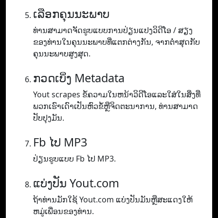
ເລືອກຄຸນນະພາບ
ທ່ານ​ສາ​ມາດ​ຈັດ​ຮູບ​ແບບ​ການ​ປ່ຽນ​ແປງ​ວິ​ດີ​ໂອ / ສຽງ​
ຂອງ​ທ່ານ​ໃນ​ຄຸນ​ນະ​ພາບ​ທີ່​ແຕກ​ຕ່າງ​ກັນ​, ຈາກ​ຕ​່​ໍາ​ສຸດ​ກັບ​
ຄຸນ​ນະ​ພາບ​ສູງ​ສຸດ​.
ກວດເບິ່ງ Metadata
Yout scrapes ຂໍ້ຄວາມໃນຫນ້າວິດີໂອແລະໃສ່ໃນສິ່ງທີ່
ພວກເຮົາເດົາເປັນຫົວຂໍ້ຫຼືຈິດຕະນາການ, ທ່ານສາມາດ
ປັບປຸງມັນ.
Fb ໄປ MP3
ປ່ຽນຮູບແບບ Fb ໄປ MP3.
ແບ່ງປັນ Yout.com
ຖ້າທ່ານມັກໃຊ້ Yout.com ແບ່ງປັນມັນຫຼືສະແດງໃຫ້
ຫມູ່ເພື່ອນຂອງທ່ານ.