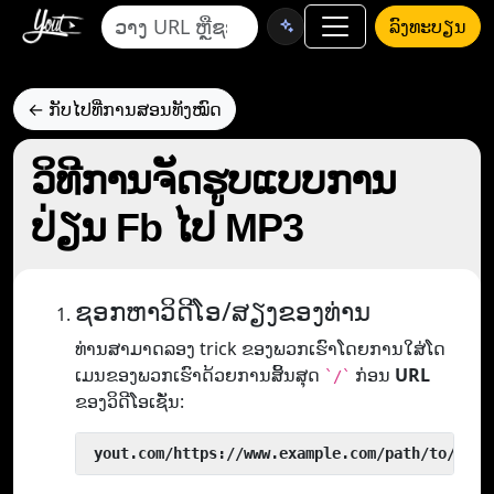
ລົງທະບຽນ
← ກັບໄປທີ່ການສອນທັງໝົດ
ວິທີການຈັດຮູບແບບການ
ປ່ຽນ Fb ໄປ MP3
ຊອກຫາວິດີໂອ/ສຽງຂອງທ່ານ
ທ່ານສາມາດລອງ trick ຂອງພວກເຮົາໂດຍການໃສ່ໂດ
ເມນຂອງພວກເຮົາດ້ວຍການສິ້ນສຸດ
ກ່ອນ
URL
`/`
ຂອງວິດີໂອເຊັ່ນ:
 yout.com/https://www.example.com/path/to/vide