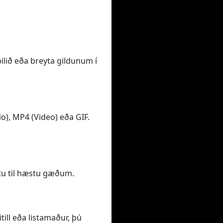
bilið eða breyta gildunum í
o), MP4 (Video) eða GIF.
tu til hæstu gæðum.
ill eða listamaður, þú