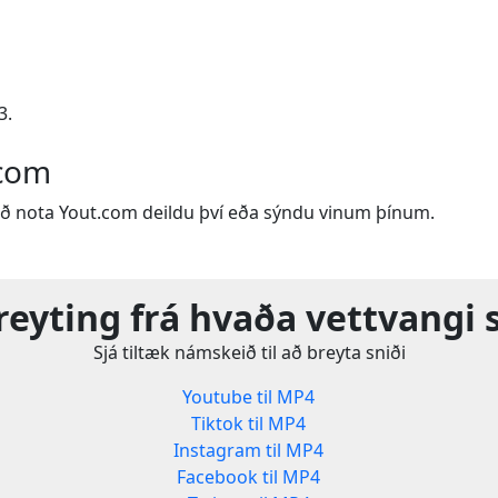
3.
.com
ð nota Yout.com deildu því eða sýndu vinum þínum.
reyting frá hvaða vettvangi 
Sjá tiltæk námskeið til að breyta sniði
Youtube til MP4
Tiktok til MP4
Instagram til MP4
Facebook til MP4