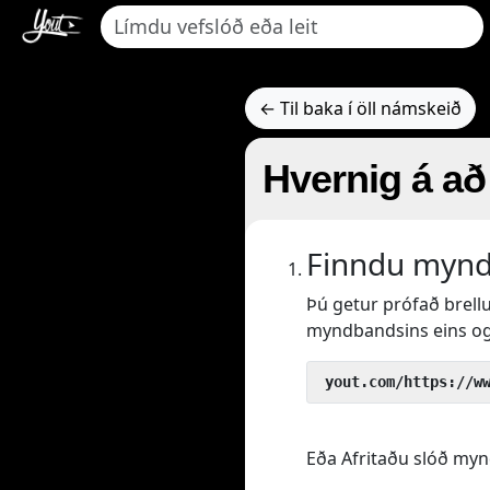
← Til baka í öll námskeið
Hvernig á að 
Finndu myndb
Þú getur prófað brell
myndbandsins eins og
 yout.com/https://w
Eða Afritaðu slóð mynd