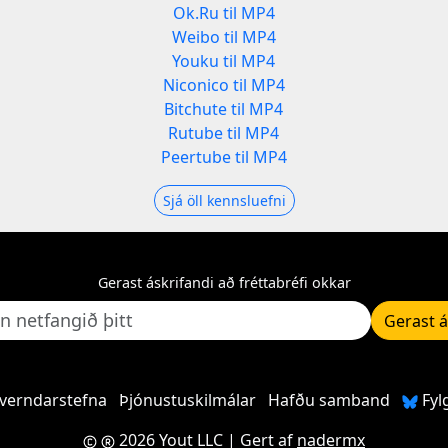
Ok.Ru til MP4
Weibo til MP4
Youku til MP4
Niconico til MP4
Bitchute til MP4
Rutube til MP4
Peertube til MP4
Sjá öll kennsluefni
Gerast áskrifandi að fréttabréfi okkar
Gerast á
verndarstefna
Þjónustuskilmálar
Hafðu samband
Fyl
2026 Yout LLC
| Gert af
nadermx