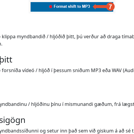
að klippa myndbandið / hljóðið þitt, þú verður að draga tíma
m.
þitt
að forsníða vídeó / hljóð í þessum sniðum MP3 eða WAV (Audi
myndbandinu / hljóðinu þínu í mismunandi gæðum, frá lægs
sigögn
yndbandssíðunni og setur inn það sem við giskum á að sé tit