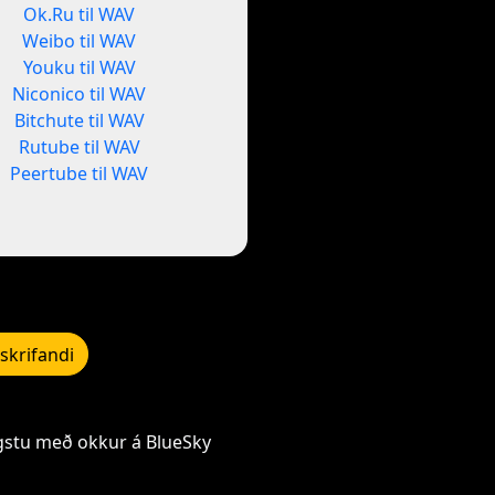
Ok.Ru til WAV
Weibo til WAV
Youku til WAV
Niconico til WAV
Bitchute til WAV
Rutube til WAV
Peertube til WAV
skrifandi
gstu með okkur á BlueSky