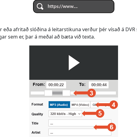
ter eða afritað slóðina á leitarstikuna verður þér vísað á D
ingar sem er, þar á meðal að bæta við texta.