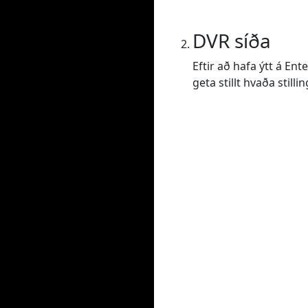
DVR síða
Eftir að hafa ýtt á En
geta stillt hvaða still