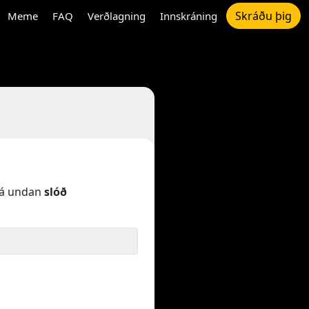
Skráðu þig
Meme
FAQ
Verðlagning
Innskráning
á undan
slóð