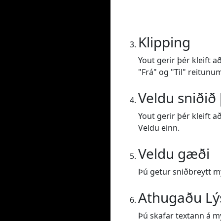
Klipping
Yout gerir þér kleift 
"Frá" og "Til" reitunu
Veldu sniðið 
Yout gerir þér kleift 
Veldu einn.
Veldu gæði
Þú getur sniðbreytt 
Athugaðu Lý
Þú skafar textann á m