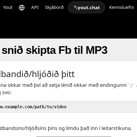
Yout
API
Skjáborð
Kennsluefni
yout.chat
snið skipta Fb til MP3
andið/hljóðið þitt
una okkar með því að setja lénið okkar með endingunni
`/`
 svo:
ww.example.com/path/to/video
bandsins/hljóðsins þíns og límdu það inn í leitarstikuna.