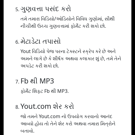
ગુણવત્તા પસંદ કરો
તમે તમારા વિડિયો/ઓડિયોને વિવિધ ગુણોમાં, સૌથી
નીચીથી ઉચ્ચ ગુણવત્તામાં ફોર્મેટ કરી શકો છો.
મેટાડેટા તપાસો
Yout વિડિયો પેજ પરના ટેક્સ્ટને સ્ક્રેપ કરે છે અને
અમને લાગે છે કે શીર્ષક અથવા કલાકાર શું છે, તમે તેને
અપડેટ કરી શકો છો.
Fb થી MP3
ફોર્મેટ શિફ્ટ Fb થી MP3.
Yout.com શેર કરો
જો તમને Yout.com નો ઉપયોગ કરવાનો આનંદ
આવ્યો હોય તો તેને શેર કરો અથવા તમારા મિત્રોને
બતાવો.