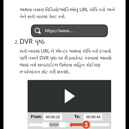
અથવા તમારા વિડિયો/ઑડિઓનું URL કૉપિ કરો અને
તેને સર્ચ બારમાં પેસ્ટ કરો.
DVR પૃષ્ઠ
સર્ચ બારમાં URL ને એન્ટર અથવા કૉપિ કરો દબાવો
પછી તમને DVR પૃષ્ઠ પર રીડાયરેક્ટ કરવામાં આવશે
જ્યાં તમે સબટાઈટલ ઉમેરવા સહિત કોઈપણ
રૂપરેખાંકન સેટ કરી શકશો..