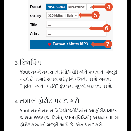
ક્લિપિંગ
Yout તમને તમારા વિડિયો/ઓડિયોને કાપવાની મંજૂરી
આપે છે, તમારે સમય શ્રેણીને ખેંચવી પડશે અથવા
"પ્રતિ" અને "પ્રતિ" ફીલ્ડમાં મૂલ્યો બદલવા પડશે.
તમારું ફોર્મેટ પસંદ કરો
Yout તમને તમારા વિડિયો/ઓડિયોને આ ફોર્મેટ MP3
અથવા WAV (ઑડિયો), MP4 (વિડિયો) અથવા GIF માં
ફોર્મેટ કરવાની મંજૂરી આપે છે. એક પસંદ કરો.