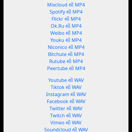
Mixcloud થી MP4
Spotify થી MP4
Flickr થી MP4
Ok.Ru થી MP4
Weibo થી MP4
Youku થી MP4
Niconico થી MP4
Bitchute થી MP4
Rutube થી MP4
Peertube થી MP4
Youtube થી WAV
Tiktok થી WAV
Instagram થી WAV
Facebook થી WAV
Twitter થી WAV
Twitch થી WAV
Vimeo થી WAV
Soundcloud થી WAV