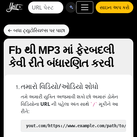
સાઇન અપ કરો
← બધા ટ્યુટોરિયલ્સ પર પાછા
Fb થી MP3 માં ફેરબદલી
કેવી રીતે બંધારણિત કરવી
તમારો વિડિયો/ઓડિયો શોધો
તમે અમારી યુક્તિ અજમાવી શકો છો અમારું ડોમેન
વિડિયોના
URL
ની પહેલા અંત સાથે
મૂકીને આ
`/`
રીતે:
 yout.com/https://www.example.com/path/to/vide