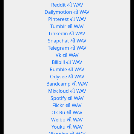
Reddit થી WAV
Dailymotion થી WAV
Pinterest થી WAV
Tumblr થી WAV
Linkedin થી WAV
Snapchat થી WAV
Telegram થી WAV
Vk થી WAV
Bilibili થી WAV
Rumble થી WAV
Odysee થી WAV
Bandcamp થી WAV
Mixcloud થી WAV
Spotify થી WAV
Flickr થી WAV
Ok.Ru થી WAV
Weibo થી WAV
Youku થી WAV