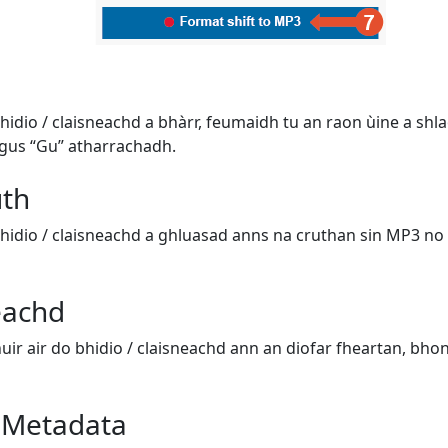
o bhidio / claisneachd a bhàrr, feumaidh tu an raon ùine a s
gus “Gu” atharrachadh.
uth
o bhidio / claisneachd a ghluasad anns na cruthan sin MP3 n
eachd
uir air do bhidio / claisneachd ann an diofar fheartan, bhon
r Metadata