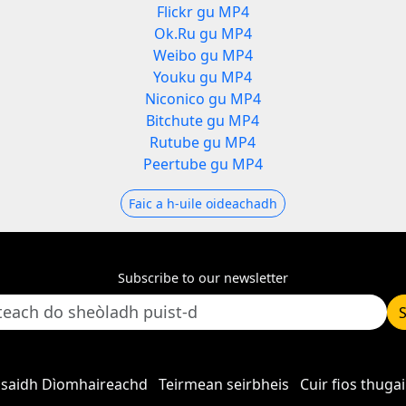
Flickr gu MP4
Ok.Ru gu MP4
Weibo gu MP4
Youku gu MP4
Niconico gu MP4
Bitchute gu MP4
Rutube gu MP4
Peertube gu MP4
Faic a h-uile oideachadh
Subscribe to our newsletter
asaidh Dìomhaireachd
Teirmean seirbheis
Cuir fios thuga