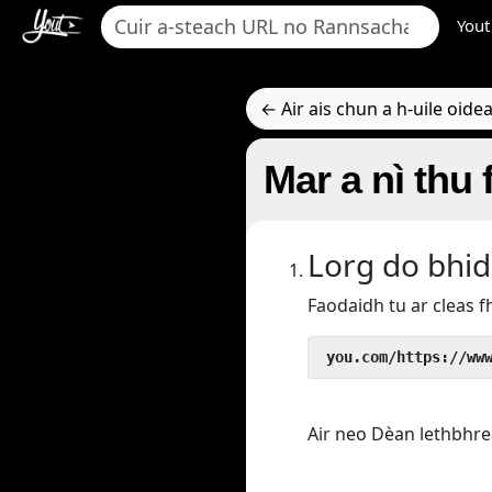
Yout
← Air ais chun a h-uile oid
Mar a nì thu
Lorg do bhid
Faodaidh tu ar cleas f
 you.com/https://ww
Air neo Dèan lethbhre