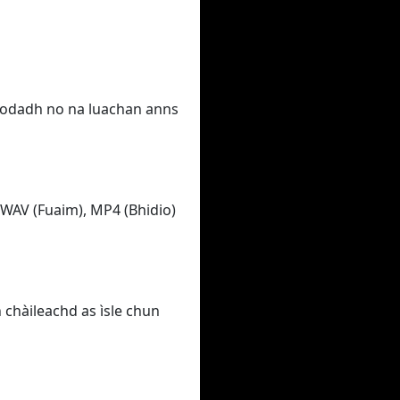
hlaodadh no na luachan anns
o WAV (Fuaim), MP4 (Bhidio)
 chàileachd as ìsle chun