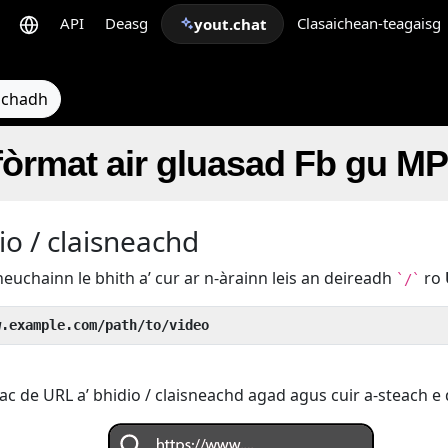
API
Deasg
Clasaichean-teagaisg
yout.chat
eachadh
 fòrmat air gluasad Fb gu M
io / claisneachd
heuchainn le bhith a’ cur ar n-àrainn leis an deireadh
ro
`/`
w.example.com/path/to/video
ac de URL a’ bhidio / claisneachd agad agus cuir a-steach e