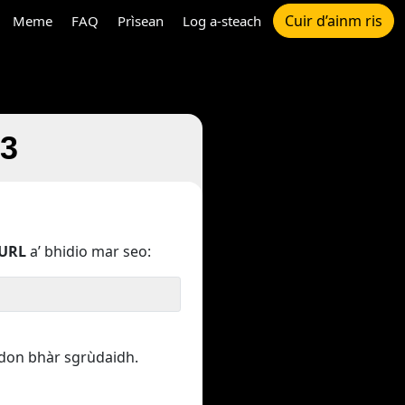
Cuir d’ainm ris
Meme
FAQ
Prìsean
Log a-steach
P3
URL
a’ bhidio mar seo:
 don bhàr sgrùdaidh.