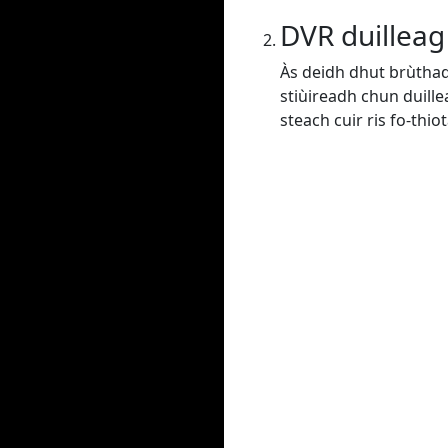
DVR duilleag
Às deidh dhut brùtha
stiùireadh chun duill
steach cuir ris fo-thiot