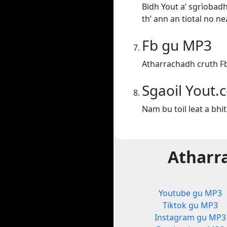
Bidh Yout a’ sgrìobadh
th’ ann an tiotal no n
Fb gu MP3
Atharrachadh cruth F
Sgaoil Yout.
Nam bu toil leat a bhi
Atharra
Youtube gu MP3
Tiktok gu MP3
Instagram gu MP3