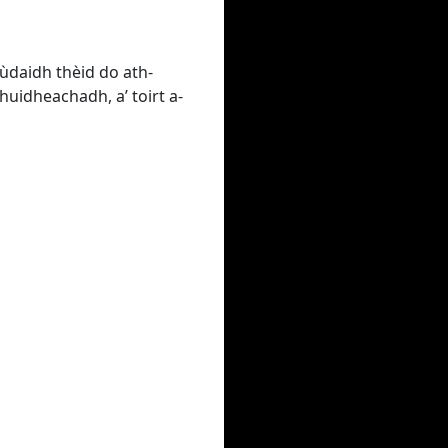
ùdaidh thèid do ath-
uidheachadh, a’ toirt a-