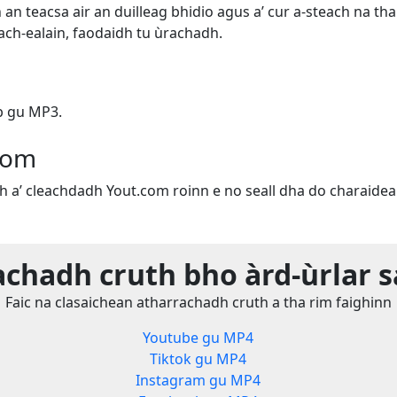
 an teacsa air an duilleag bhidio agus a’ cur a-steach na t
each-ealain, faodaidh tu ùrachadh.
b gu MP3.
com
th a’ cleachdadh Yout.com roinn e no seall dha do charaidea
chadh cruth bho àrd-ùrlar 
Faic na clasaichean atharrachadh cruth a tha rim faighinn
Youtube gu MP4
Tiktok gu MP4
Instagram gu MP4