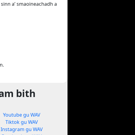
ha sinn a’ smaoineachadh a
n.
sam bith
Youtube gu WAV
Tiktok gu WAV
Instagram gu WAV