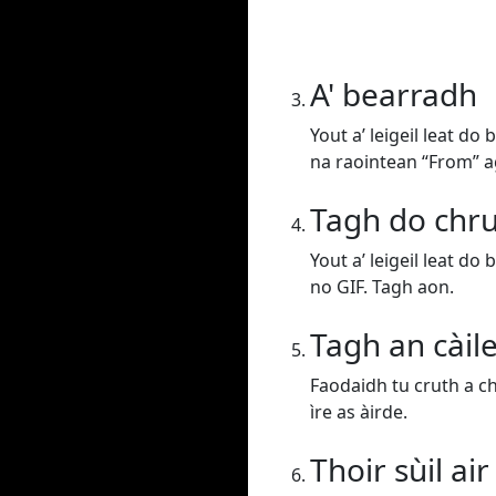
A' bearradh
Yout a’ leigeil leat d
na raointean “From” a
Tagh do chr
Yout a’ leigeil leat d
no GIF. Tagh aon.
Tagh an càil
Faodaidh tu cruth a ch
ìre as àirde.
Thoir sùil ai