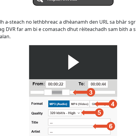
dh a-steach no lethbhreac a dhèanamh den URL sa bhàr sgr
eag DVR far am bi e comasach dhut rèiteachadh sam bith a sh
alan.