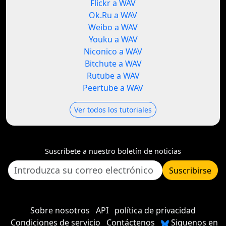
Flickr a WAV
Ok.Ru a WAV
Weibo a WAV
Youku a WAV
Niconico a WAV
Bitchute a WAV
Rutube a WAV
Peertube a WAV
Ver todos los tutoriales
Suscríbete a nuestro boletín de noticias
Suscribirse
Sobre nosotros
API
política de privacidad
Condiciones de servicio
Contáctenos
Siguenos en