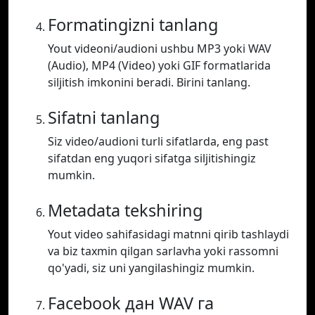
Formatingizni tanlang
Yout videoni/audioni ushbu MP3 yoki WAV
(Audio), MP4 (Video) yoki GIF formatlarida
siljitish imkonini beradi. Birini tanlang.
Sifatni tanlang
Siz video/audioni turli sifatlarda, eng past
sifatdan eng yuqori sifatga siljitishingiz
mumkin.
Metadata tekshiring
Yout video sahifasidagi matnni qirib tashlaydi
va biz taxmin qilgan sarlavha yoki rassomni
qo'yadi, siz uni yangilashingiz mumkin.
Facebook дан WAV га