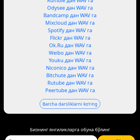
Rumble дан WAV га
Odysee дан WAV га
Bandcamp дан WAV га
Mixcloud дан WAV га
Spotify дан WAV га
Flickr дан WAV га
Ok.Ru дан WAV га
Weibo дан WAV га
Youku дан WAV га
Niconico дан WAV га
Bitchute дан WAV га
Rutube дан WAV га
Peertube дан WAV га
Barcha darsliklarni koʻring
Бизнинг янгиликларга обуна бўлинг