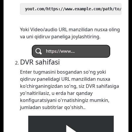
 yout.com/https://www.example.com/path/to/vide
Yoki Video/audio URL manzilidan nusxa oling
va uni qidiruv paneliga joylashtiring.
DVR sahifasi
Enter tugmasini bosgandan so'ng yoki
qidiruv panelidagi URL manzilidan nusxa
ko'chirganingizdan so'ng, siz DVR sahifasiga
yo'naltirilasiz, u erda har qanday
konfiguratsiyani o'rnatishingiz mumkin,
jumladan subtitrlar qo'shish..