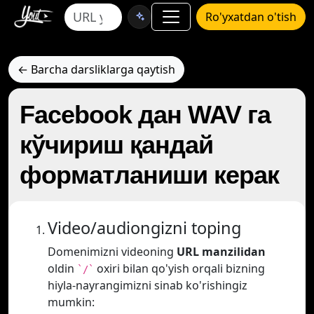
Ro'yxatdan o'tish
← Barcha darsliklarga qaytish
Facebook дан WAV га
кўчириш қандай
форматланиши керак
Video/audiongizni toping
Domenimizni videoning
URL manzilidan
oldin
oxiri bilan qo'yish orqali bizning
`/`
hiyla-nayrangimizni sinab ko'rishingiz
mumkin: