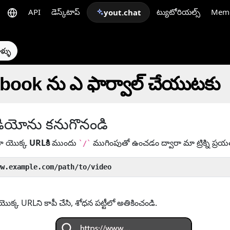
API
డెస్క్‌టాప్
ట్యుటోరియల్స్
Mem
yout.chat
ళ్ళు
ebook ను ఎ ఫార్వాల్ చేయుటకు
ియోను కనుగొనండి
యో యొక్క
URLకి
ముందు
ముగింపుతో ఉంచడం ద్వారా మా ట్రిక్ని ప్రయ
`/`
ww.example.com/path/to/video
్క URLని కాపీ చేసి, శోధన పట్టీలో అతికించండి.