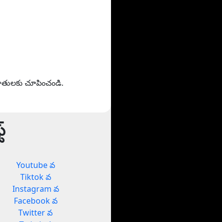
హితులకు చూపించండి.
్
Youtube వ
Tiktok వ
Instagram వ
Facebook వ
Twitter వ