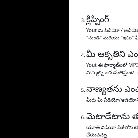
క్లిప్పింగ్
Yout మీ వీడియో / ఆడియోను
"నుండి" మరియు "ఇటు" ఫీల్
మీ ఆకృతిని ఎం
Yout ఈ ఫార్మాట్‌లలో MP
మిమ్మల్ని అనుమతిస్తుంది.
నాణ్యతను ఎంచ
మీరు మీ వీడియో/ఆడియోని 
మెటాడేటాను త
యూత్ వీడియో పేజీలోని టెక్స
చేయవచ్చు.