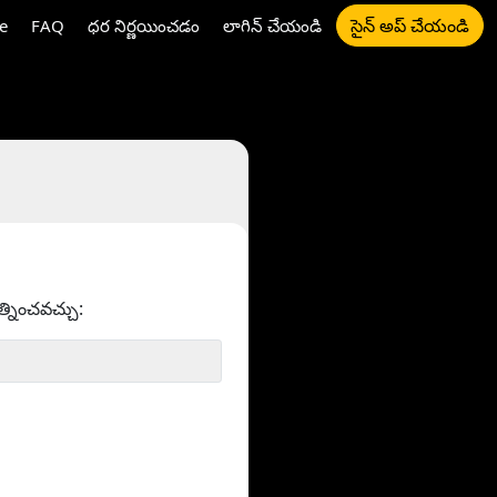
సైన్ అప్ చేయండి
e
FAQ
ధర నిర్ణయించడం
లాగిన్ చేయండి
త్నించవచ్చు: