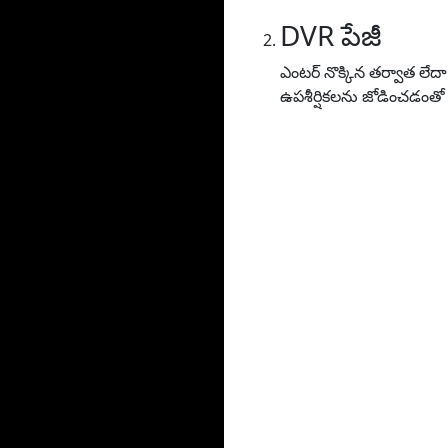
DVR పేజీ
ఎంటర్ నొక్కిన తర్వాత లేద
ఉపశీర్షికలను జోడించడంతో 