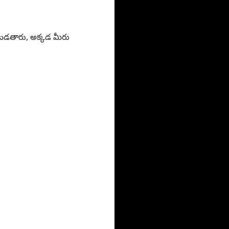
ించబడతారు, అక్కడ మీరు