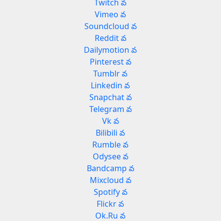
Twitch వ
Vimeo వ
Soundcloud వ
Reddit వ
Dailymotion వ
Pinterest వ
Tumblr వ
Linkedin వ
Snapchat వ
Telegram వ
Vk వ
Bilibili వ
Rumble వ
Odysee వ
Bandcamp వ
Mixcloud వ
Spotify వ
Flickr వ
Ok.Ru వ