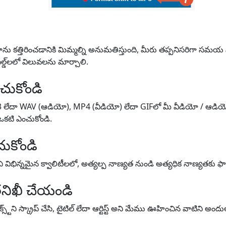
 కత్తిరించడానికి మిమ్మల్ని అనుమతిస్తుంది, మీరు తప్పనిసరిగా సమయ పరి
డ్‌లలో విలువలను మార్చాలి.
చుకోండి
3 లేదా WAV (ఆడియో), MP4 (వీడియో) లేదా GIFలో మీ వీడియో / ఆడియో
 ఒకటి ఎంచుకోండి.
ుకోండి
విభిన్నమైన క్వాలిటీలలో, అత్యల్ప నాణ్యత నుండి అత్యధిక నాణ్యతకు ఫా
నిఖీ చేయండి
్ట్‌ని స్క్రాప్ చేసి, టైటిల్ లేదా ఆర్టిస్ట్ అని మేము ఊహించిన వాటిని అంద