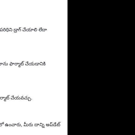
ధిని డ్రాగ్ చేయాలి లేదా
ను ఫార్మాట్ చేయడానికి
ర్మాట్ చేయవచ్చు.
ులో ఉంచారు, మీరు దాన్ని అప్‌డేట్