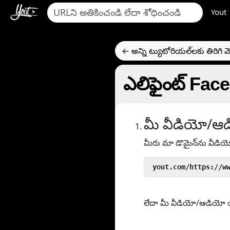
Yout
← అన్ని ట్యుటోరియల్‌లకు తిరిగి వె
ఎలిఫైంట్ Fac
మీ వీడియో/ఆడ
మీరు మా డొమైన్‌ను వీడి
 yout.com/https://w
లేదా మీ వీడియో/ఆడియో యొక