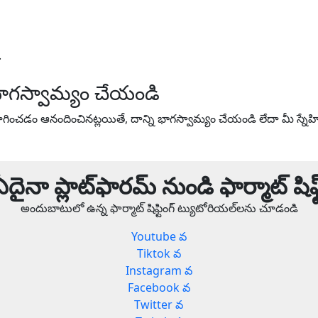
.
ాగస్వామ్యం చేయండి
ంచడం ఆనందించినట్లయితే, దాన్ని భాగస్వామ్యం చేయండి లేదా మీ స్నే
ఏదైనా ప్లాట్‌ఫారమ్ నుండి ఫార్మాట్ షిఫ్ట
అందుబాటులో ఉన్న ఫార్మాట్ షిఫ్టింగ్ ట్యుటోరియల్‌లను చూడండి
Youtube వ
Tiktok వ
Instagram వ
Facebook వ
Twitter వ