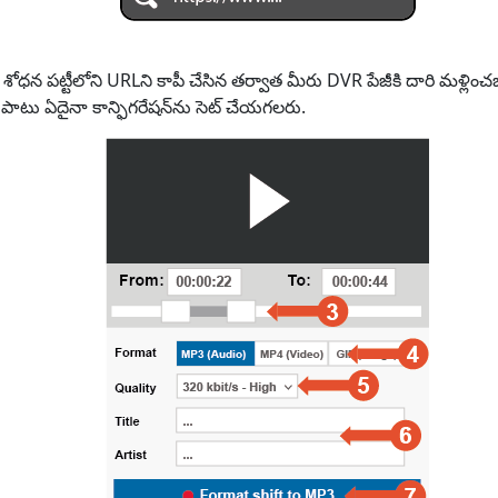
ా శోధన పట్టీలోని URLని కాపీ చేసిన తర్వాత మీరు DVR పేజీకి దారి మళ్ల
పాటు ఏదైనా కాన్ఫిగరేషన్‌ను సెట్ చేయగలరు.