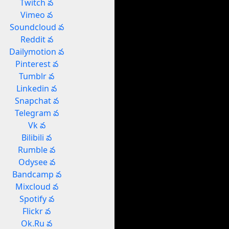
Twitch వ
Vimeo వ
Soundcloud వ
Reddit వ
Dailymotion వ
Pinterest వ
Tumblr వ
Linkedin వ
Snapchat వ
Telegram వ
Vk వ
Bilibili వ
Rumble వ
Odysee వ
Bandcamp వ
Mixcloud వ
Spotify వ
Flickr వ
Ok.Ru వ