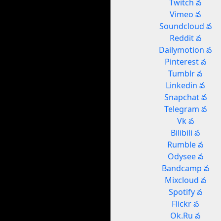
Twitch వ
Vimeo వ
Soundcloud వ
Reddit వ
Dailymotion వ
Pinterest వ
Tumblr వ
Linkedin వ
Snapchat వ
Telegram వ
Vk వ
Bilibili వ
Rumble వ
Odysee వ
Bandcamp వ
Mixcloud వ
Spotify వ
Flickr వ
Ok.Ru వ