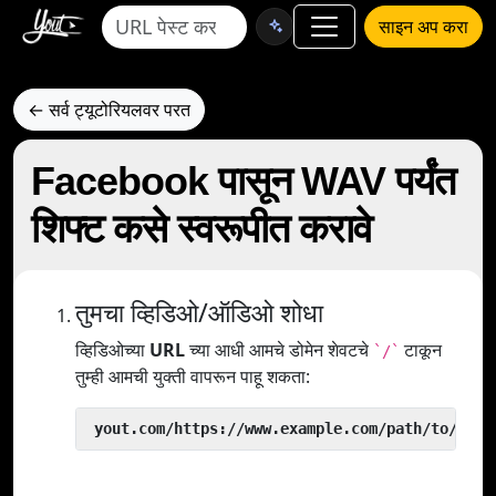
साइन अप करा
← सर्व ट्यूटोरियलवर परत
Facebook पासून WAV पर्यंत
शिफ्ट कसे स्वरूपीत करावे
तुमचा व्हिडिओ/ऑडिओ शोधा
व्हिडिओच्या
URL
च्या आधी आमचे डोमेन शेवटचे
टाकून
`/`
तुम्ही आमची युक्ती वापरून पाहू शकता:
 yout.com/https://www.example.com/path/to/vide