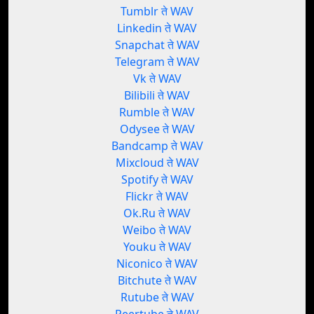
Tumblr ते WAV
Linkedin ते WAV
Snapchat ते WAV
Telegram ते WAV
Vk ते WAV
Bilibili ते WAV
Rumble ते WAV
Odysee ते WAV
Bandcamp ते WAV
Mixcloud ते WAV
Spotify ते WAV
Flickr ते WAV
Ok.Ru ते WAV
Weibo ते WAV
Youku ते WAV
Niconico ते WAV
Bitchute ते WAV
Rutube ते WAV