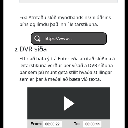
Eða Afritaðu slóð myndbandsins/hljóðsins
þíns og límdu það inn í leitarstikuna.
DVR síða
Eftir að hafa ýtt á Enter eða afritað slóðina á
leitarstikuna verður þér vísað á DVR síðuna
þar sem þú munt geta stillt hvaða stillingar
sem er, þar á meðal að bæta við texta.