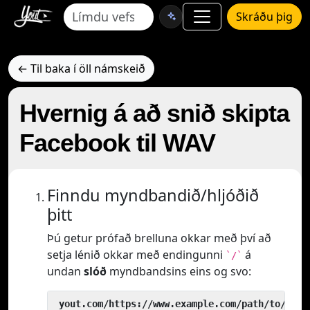
Skráðu þig
← Til baka í öll námskeið
Hvernig á að snið skipta
Facebook til WAV
Finndu myndbandið/hljóðið
þitt
Þú getur prófað brelluna okkar með því að
setja lénið okkar með endingunni
á
`/`
undan
slóð
myndbandsins eins og svo:
 yout.com/https://www.example.com/path/to/vide