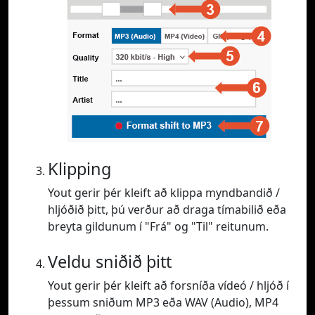
Klipping
Yout gerir þér kleift að klippa myndbandið /
hljóðið þitt, þú verður að draga tímabilið eða
breyta gildunum í "Frá" og "Til" reitunum.
Veldu sniðið þitt
Yout gerir þér kleift að forsníða vídeó / hljóð í
þessum sniðum MP3 eða WAV (Audio), MP4