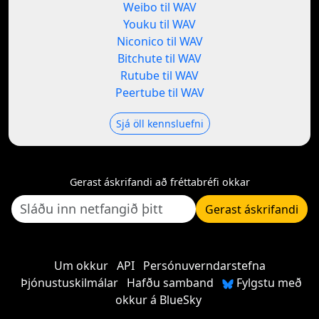
Weibo til WAV
Youku til WAV
Niconico til WAV
Bitchute til WAV
Rutube til WAV
Peertube til WAV
Sjá öll kennsluefni
Gerast áskrifandi að fréttabréfi okkar
Gerast áskrifandi
Um okkur
API
Persónuverndarstefna
Þjónustuskilmálar
Hafðu samband
Fylgstu með
okkur á BlueSky