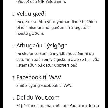
(Video) eða GIF. Veldu einn.
Veldu gæði
Þú getur sniðbreytt myndbandinu / hljóðinu
þínu í mismunandi gæðum, frá lægstu til
hæstu gæðum.
Athugaðu Lýsigögn
Þú skafar textann á myndbandssíðunni og
setur inn það sem við giskum á að sé titill eða
listamaður, þú getur uppfært það.
Facebook til WAV
Sniðbreyting Facebook til WAV.
Deildu Yout.com
Ef þér fannst gaman að nota Yout.com deildu