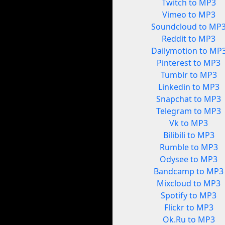
Twitch to MP3
Vimeo to MP3
Soundcloud to MP
Reddit to MP3
Dailymotion to MP
Pinterest to MP3
Tumblr to MP3
Linkedin to MP3
Snapchat to MP3
Telegram to MP3
Vk to MP3
Bilibili to MP3
Rumble to MP3
Odysee to MP3
Bandcamp to MP3
Mixcloud to MP3
Spotify to MP3
Flickr to MP3
Ok.Ru to MP3