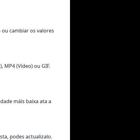
o ou cambiar os valores
, MP4 (Vídeo) ou GIF.
idade máis baixa ata a
ta, podes actualizalo.