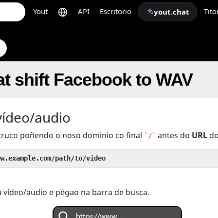
Yout
API
Escritorio
Tito
yout.chat
s
t shift Facebook to WAV
vídeo/audio
truco poñendo o noso dominio co final
antes do
URL
do
`/`
ww.example.com/path/to/video
 vídeo/audio e pégao na barra de busca.