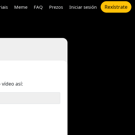
Rexístrate
riais
Meme
FAQ
Prezos
Iniciar sesión
 vídeo así: