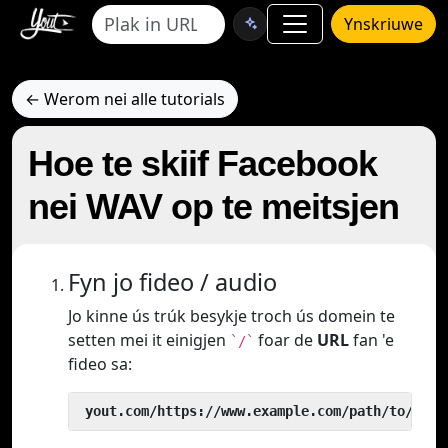
Ynskriuwe
← Werom nei alle tutorials
Hoe te skiif Facebook
nei WAV op te meitsjen
Fyn jo fideo / audio
Jo kinne ús trúk besykje troch ús domein te
setten mei it einigjen
foar de
URL
fan 'e
`/`
fideo sa:
 yout.com/https://www.example.com/path/to/vide