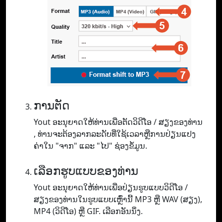
ການຕັດ
Yout ອະ​ນຸ​ຍາດ​ໃຫ້​ທ່ານ​ເພື່ອ​ຕັດ​ວິ​ດີ​ໂອ / ສຽງ​ຂອງ​ທ່ານ​
, ທ່ານ​ຈະ​ຕ້ອງ​ລາກ​ລະ​ດັບ​ທີ່​ໃຊ້​ເວ​ລາ​ຫຼື​ການ​ປ່ຽນ​ແປງ​
ຄ່າ​ໃນ "ຈາກ​" ແລະ "ໄປ​" ຊ່ອງ​ຂໍ້​ມູນ.
ເລືອກຮູບແບບຂອງທ່ານ
Yout ອະ​ນຸ​ຍາດ​ໃຫ້​ທ່ານ​ເພື່ອ​ປ່ຽນ​ຮູບ​ແບບ​ວິ​ດີ​ໂອ /
ສຽງ​ຂອງ​ທ່ານ​ໃນ​ຮູບ​ແບບ​ເຫຼົ່າ​ນີ້ MP3 ຫຼື WAV (ສຽງ​)​,
MP4 (ວິ​ດີ​ໂອ​) ຫຼື GIF​. ເລືອກອັນນຶ່ງ.