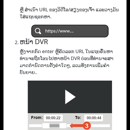
ຫຼື ສຳເນົາ URL ຂອງວິດີໂອ/ສຽງຂອງເຈົ້າ ແລະວາງມັນ
ໃສ່ແຖບຊອກຫາ.
ຫນ້າ DVR
ຫຼັງຈາກກົດ enter ຫຼືຄັດລອກ URL ໃນແຖບຄົ້ນຫາ
ທ່ານຈະຖືກໂອນໄປຫາຫນ້າ DVR ບ່ອນທີ່ທ່ານຈະສາ
ມາດກໍານົດການຕັ້ງຄ່າໃດໆ, ລວມທັງການເພີ່ມຄໍາ
ບັນຍາຍ..