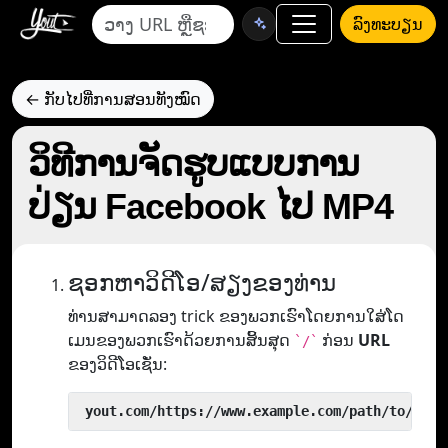
ລົງທະບຽນ
← ກັບໄປທີ່ການສອນທັງໝົດ
ວິທີການຈັດຮູບແບບການ
ປ່ຽນ Facebook ໄປ MP4
ຊອກຫາວິດີໂອ/ສຽງຂອງທ່ານ
ທ່ານສາມາດລອງ trick ຂອງພວກເຮົາໂດຍການໃສ່ໂດ
ເມນຂອງພວກເຮົາດ້ວຍການສິ້ນສຸດ
ກ່ອນ
URL
`/`
ຂອງວິດີໂອເຊັ່ນ:
 yout.com/https://www.example.com/path/to/vide