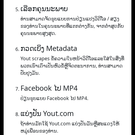
ເລືອກຄຸນນະພາບ
ທ່ານ​ສາ​ມາດ​ຈັດ​ຮູບ​ແບບ​ການ​ປ່ຽນ​ແປງ​ວິ​ດີ​ໂອ / ສຽງ​
ຂອງ​ທ່ານ​ໃນ​ຄຸນ​ນະ​ພາບ​ທີ່​ແຕກ​ຕ່າງ​ກັນ​, ຈາກ​ຕ​່​ໍາ​ສຸດ​ກັບ​
ຄຸນ​ນະ​ພາບ​ສູງ​ສຸດ​.
ກວດເບິ່ງ Metadata
Yout scrapes ຂໍ້ຄວາມໃນຫນ້າວິດີໂອແລະໃສ່ໃນສິ່ງທີ່
ພວກເຮົາເດົາເປັນຫົວຂໍ້ຫຼືຈິດຕະນາການ, ທ່ານສາມາດ
ປັບປຸງມັນ.
Facebook ໄປ MP4
ປ່ຽນຮູບແບບ Facebook ໄປ MP4.
ແບ່ງປັນ Yout.com
ຖ້າທ່ານມັກໃຊ້ Yout.com ແບ່ງປັນມັນຫຼືສະແດງໃຫ້
ຫມູ່ເພື່ອນຂອງທ່ານ.