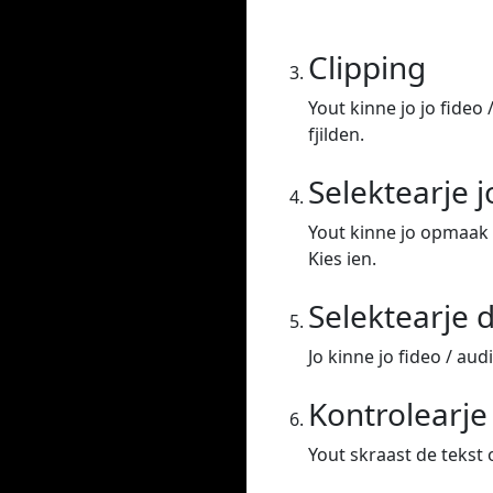
Clipping
Yout kinne jo jo fideo 
fjilden.
Selektearje 
Yout kinne jo opmaak 
Kies ien.
Selektearje d
Jo kinne jo fideo / aud
Kontrolearj
Yout skraast de tekst o