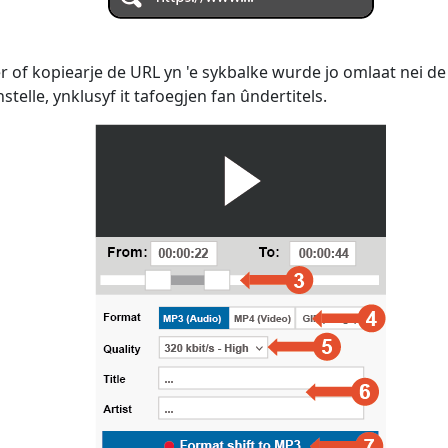
r of kopiearje de URL yn 'e sykbalke wurde jo omlaat nei de
telle, ynklusyf it tafoegjen fan ûndertitels.