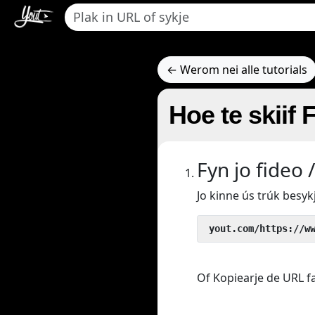
← Werom nei alle tutorials
Hoe te skiif
Fyn jo fideo 
Jo kinne ús trúk besyk
 yout.com/https://w
Of Kopiearje de URL fan