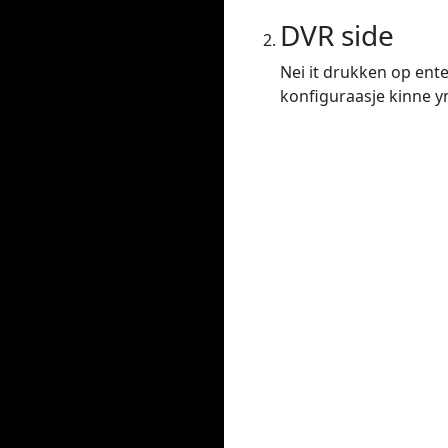
DVR side
Nei it drukken op ente
konfiguraasje kinne yns