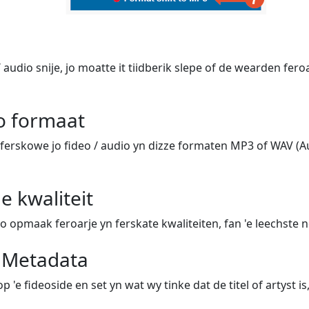
/ audio snije, jo moatte it tiidberik slepe of de wearden fero
jo formaat
ferskowe jo fideo / audio yn dizze formaten MP3 of WAV (Au
e kwaliteit
io opmaak feroarje yn ferskate kwaliteiten, fan 'e leechste n
e Metadata
p 'e fideoside en set yn wat wy tinke dat de titel of artyst is