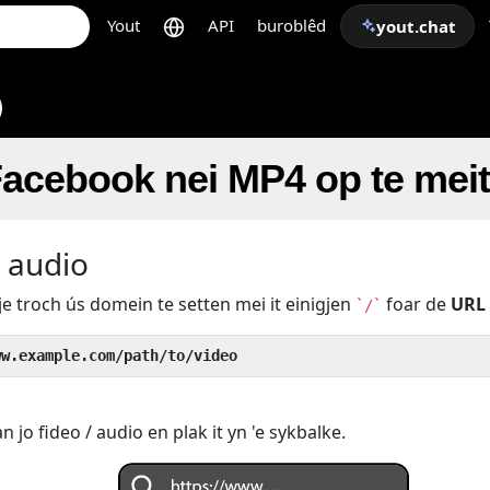
Yout
API
buroblêd
yout.chat
 Facebook nei MP4 op te mei
/ audio
je troch ús domein te setten mei it einigjen
foar de
URL
`/`
ww.example.com/path/to/video
 jo fideo / audio en plak it yn 'e sykbalke.