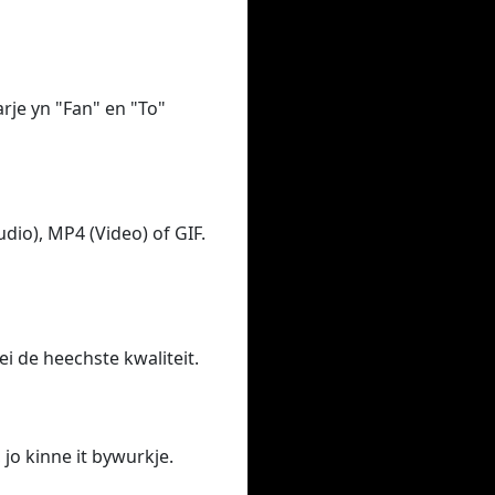
arje yn "Fan" en "To"
dio), MP4 (Video) of GIF.
ei de heechste kwaliteit.
, jo kinne it bywurkje.