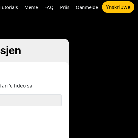
Ynskriuwe
Tutorials
Meme
FAQ
Priis
Oanmelde
tsjen
fan 'e fideo sa: