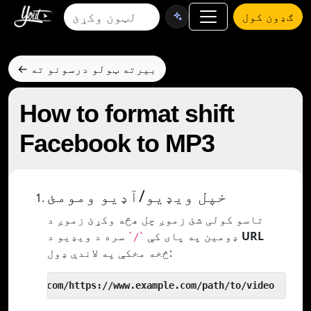
ګډون کول
← بیرته ټولو درسونو ته
How to format shift
Facebook to MP3
خپل ویډیو/آډیو ومومئ
تاسو کولی شئ زموږ چل هڅه وکړئ زموږ د
URL
سره د ویډیو د
ډومین په پای کې
`/`
څخه مخکې په لاندې ډول:
 yout.com/https://www.example.com/path/to/video