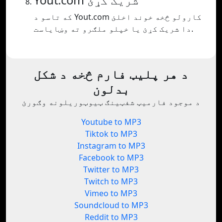
Yout.com شریک کړئ
که تاسو د Yout.com کارولو څخه خوند اخلئ
دا شریک کړئ یا خپلو ملګرو ته وښایاست.
د هر پلیټ فارم څخه د شکل
بدلون
د موجود فارمیټ شفټینګ ټیوټوریلونه وګورئ
Youtube to MP3
Tiktok to MP3
Instagram to MP3
Facebook to MP3
Twitter to MP3
Twitch to MP3
Vimeo to MP3
Soundcloud to MP3
Reddit to MP3