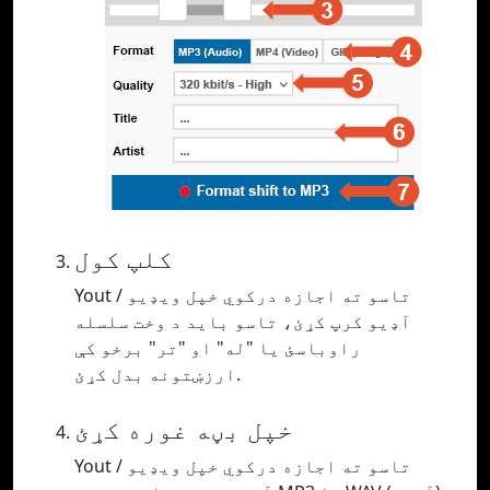
کلپ کول
Yout تاسو ته اجازه درکوي خپل ویډیو /
آډیو کرپ کړئ، تاسو باید د وخت سلسله
راوباسئ یا "له" او "تر" برخو کې
ارزښتونه بدل کړئ.
خپل بڼه غوره کړئ
Yout تاسو ته اجازه درکوي خپل ویډیو /