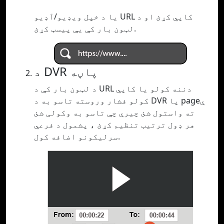
یا د خپل ویډیو/آډیو URL کاپي کړئ او د
لټون بار کې یې پیسټ کړئ.
د DVR پاڼه
د لټون بار کې د URL دننه کولو یا کاپي
کولو فشار وروسته تاسو به د DVR پا pageې
ته واستول شئ چیرې چې تاسو به وکولی شئ
هر ډول ترتیب تنظیم کړئ ، پشمول د فرعي
سرلیکونو اضافه کول.