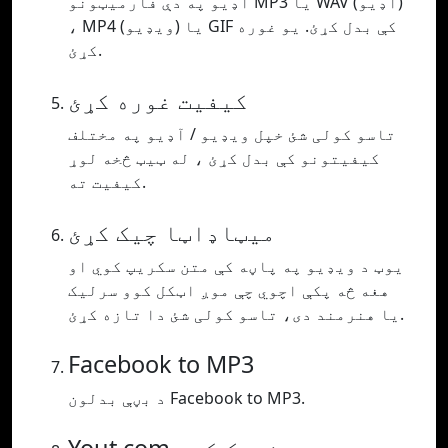
آډیو په دې فارمیټونو MP3 یا WAV (آډیو)
، MP4 (ویډیو) یا GIF کې بدل کړئ. یو غوره
کړئ.
کیفیت غوره کړئ
تاسو کولی شئ خپل ویډیو / آډیو په مختلف
کیفیتونو کې بدل کړئ ، له ټیټ څخه لوړ
کیفیت ته.
میټاډاټا چیک کړئ
یوټ د ویډیو په پاڼه کې متن سکریپ کوي او
هغه څه پکې اچوي چې موږ اټکل کوو سرلیک
یا هنرمند دی، تاسو کولی شئ دا تازه کړئ.
Facebook to MP3
د بڼې بدلون Facebook to MP3.