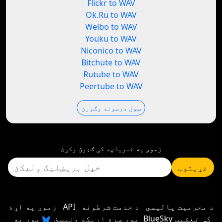
Flickr to WAV
Ok.Ru to WAV
Weibo to WAV
Youku to WAV
Niconico to WAV
Bitchute to WAV
Rutube to WAV
Peertube to WAV
ټول درسونه وګورئ
زموږ په خبرپاڼه کې ګډون وکړئ
غړیتوب
د محرمیت پالیسي
د خدمت شرطونه
API
زموږ په اړه
موږ سره اړیکه ونیسئ
موږ په BlueSky کې تعقیب