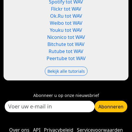
Spotify tot WAV
Flickr tot WAV
Ok.Ru tot WAV
Weibo tot WAV
Youku tot WAV
Niconico tot WAV
Bitchute tot WAV
Rutube tot WAV
Peertube tot WAV
Bekijk alle tutorials
Abonneer u op onze nieuwsbrief
Abonneren
Over ons
API
Privacybeleid
Servicevoorwaarden