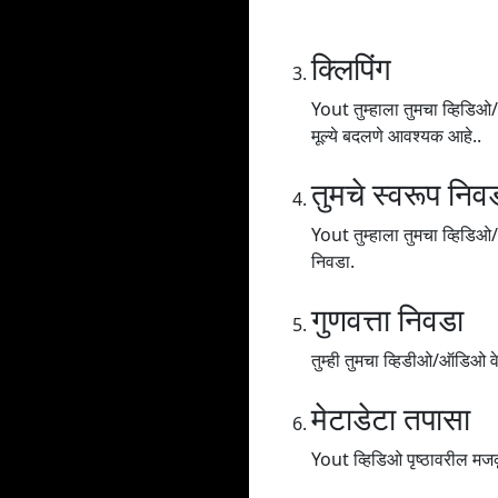
क्लिपिंग
Yout तुम्हाला तुमचा व्हिडिओ/
मूल्ये बदलणे आवश्यक आहे..
तुमचे स्वरूप निव
Yout तुम्हाला तुमचा व्हिड
निवडा.
गुणवत्ता निवडा
तुम्ही तुमचा व्हिडीओ/ऑडिओ वेगव
मेटाडेटा तपासा
Yout व्हिडिओ पृष्ठावरील मजक