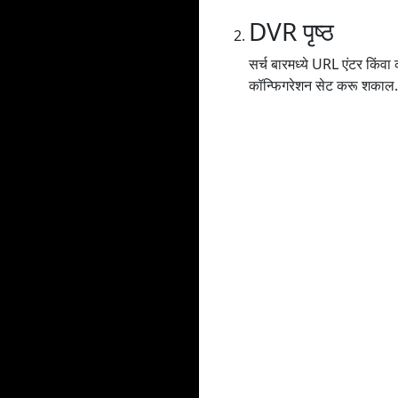
DVR पृष्ठ
सर्च बारमध्ये URL एंटर किंव
कॉन्फिगरेशन सेट करू शकाल.