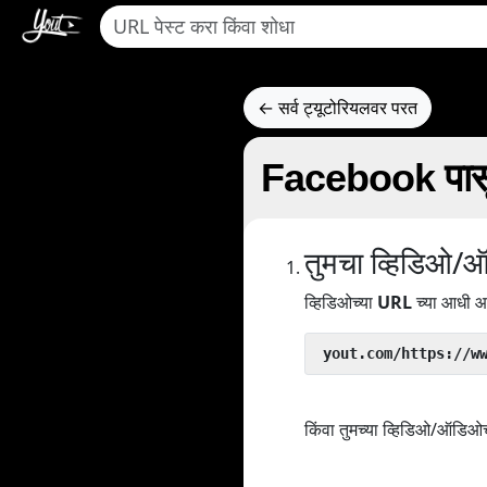
← सर्व ट्यूटोरियलवर परत
Facebook पासून
तुमचा व्हिडिओ/
व्हिडिओच्या
URL
च्या आधी आ
 yout.com/https://w
किंवा तुमच्या व्हिडिओ/ऑडिओ