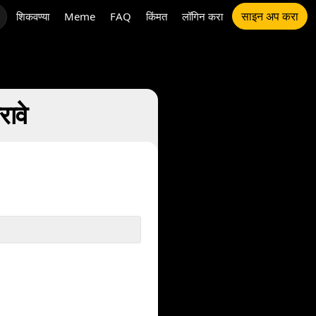
साइन अप करा
शिकवण्या
Meme
FAQ
किंमत
लॉगिन करा
ावे