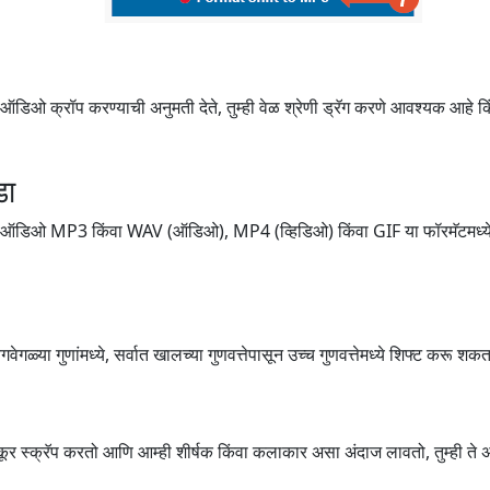
ऑडिओ क्रॉप करण्याची अनुमती देते, तुम्ही वेळ श्रेणी ड्रॅग करणे आवश्यक आहे कि
डा
िओ/ऑडिओ MP3 किंवा WAV (ऑडिओ), MP4 (व्हिडिओ) किंवा GIF या फॉरमॅटमध्ये श
ेगळ्या गुणांमध्ये, सर्वात खालच्या गुणवत्तेपासून उच्च गुणवत्तेमध्ये शिफ्ट करू शकत
ूर स्क्रॅप करतो आणि आम्ही शीर्षक किंवा कलाकार असा अंदाज लावतो, तुम्ही ते