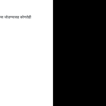
टल्स जोडण्यासह कोणतेही