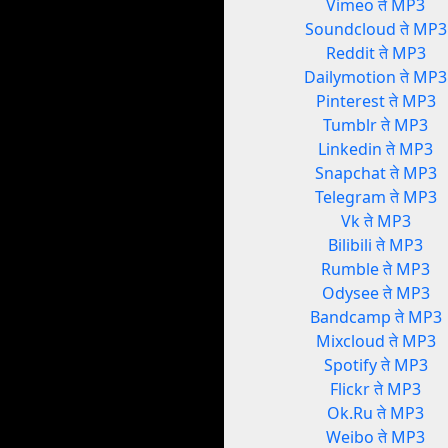
Vimeo ते MP3
Soundcloud ते MP3
Reddit ते MP3
Dailymotion ते MP3
Pinterest ते MP3
Tumblr ते MP3
Linkedin ते MP3
Snapchat ते MP3
Telegram ते MP3
Vk ते MP3
Bilibili ते MP3
Rumble ते MP3
Odysee ते MP3
Bandcamp ते MP3
Mixcloud ते MP3
Spotify ते MP3
Flickr ते MP3
Ok.Ru ते MP3
Weibo ते MP3