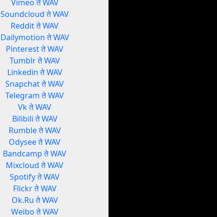
Vimeo ते WAV
Soundcloud ते WAV
Reddit ते WAV
Dailymotion ते WAV
Pinterest ते WAV
Tumblr ते WAV
Linkedin ते WAV
Snapchat ते WAV
Telegram ते WAV
Vk ते WAV
Bilibili ते WAV
Rumble ते WAV
Odysee ते WAV
Bandcamp ते WAV
Mixcloud ते WAV
Spotify ते WAV
Flickr ते WAV
Ok.Ru ते WAV
Weibo ते WAV