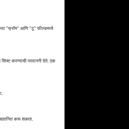
ंवा "फ्रॉम" आणि "टू" फील्डमध्ये
िफ्ट करण्याची परवानगी देते. एक
ा.
 अद्यतनित करू शकता.