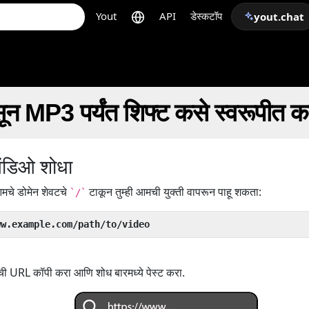
Yout
API
डेस्कटॉप
yout.chat
 MP3 पर्यंत शिफ्ट कसे स्वरूपीत कर
ऑडिओ शोधा
मचे डोमेन शेवटचे
टाकून तुम्ही आमची युक्ती वापरून पाहू शकता:
`/`
ww.example.com/path/to/video
ची URL कॉपी करा आणि शोध बारमध्ये पेस्ट करा.