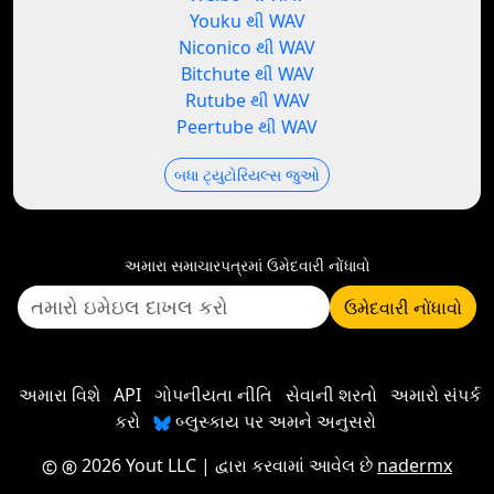
Youku થી WAV
Niconico થી WAV
Bitchute થી WAV
Rutube થી WAV
Peertube થી WAV
બધા ટ્યુટોરિયલ્સ જુઓ
અમારા સમાચારપત્રમાં ઉમેદવારી નોંધાવો
ઉમેદવારી નોંધાવો
અમારા વિશે
API
ગોપનીયતા નીતિ
સેવાની શરતો
અમારો સંપર્ક
કરો
બ્લુસ્કાય પર અમને અનુસરો
2026 Yout LLC
| દ્વારા કરવામાં આવેલ છે
nadermx