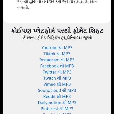
આવ્યો હોય તો તેને શેર કરો અથવા તમારા મિત્રોને
બતાવો.
કોઈપણ પ્લેટફોર્મ પરથી ફોર્મેટ શિફ્ટ
ઉપલબ્ધ ફોર્મેટ શિફ્ટિંગ ટ્યુટોરિયલ્સ જુઓ
Youtube થી MP3
Tiktok થી MP3
Instagram થી MP3
Facebook થી MP3
Twitter થી MP3
Twitch થી MP3
Vimeo થી MP3
Soundcloud થી MP3
Reddit થી MP3
Dailymotion થી MP3
Pinterest થી MP3