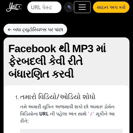
સાઇન અપ કરો
← બધા ટ્યુટોરિયલ્સ પર પાછા
Facebook થી MP3 માં
ફેરબદલી કેવી રીતે
બંધારણિત કરવી
તમારો વિડિયો/ઓડિયો શોધો
તમે અમારી યુક્તિ અજમાવી શકો છો અમારું ડોમેન
વિડિયોના
URL
ની પહેલા અંત સાથે
મૂકીને આ
`/`
રીતે: