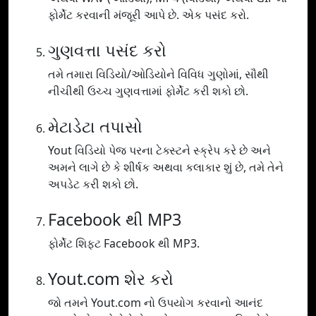
ફોર્મેટ કરવાની મંજૂરી આપે છે. એક પસંદ કરો.
ગુણવત્તા પસંદ કરો
તમે તમારા વિડિયો/ઓડિયોને વિવિધ ગુણોમાં, સૌથી
નીચીથી ઉચ્ચ ગુણવત્તામાં ફોર્મેટ કરી શકો છો.
મેટાડેટા તપાસો
Yout વિડિયો પેજ પરના ટેક્સ્ટને સ્ક્રેપ કરે છે અને
અમને લાગે છે કે શીર્ષક અથવા કલાકાર શું છે, તમે તેને
અપડેટ કરી શકો છો.
Facebook થી MP3
ફોર્મેટ શિફ્ટ Facebook થી MP3.
Yout.com શેર કરો
જો તમને Yout.com નો ઉપયોગ કરવાનો આનંદ