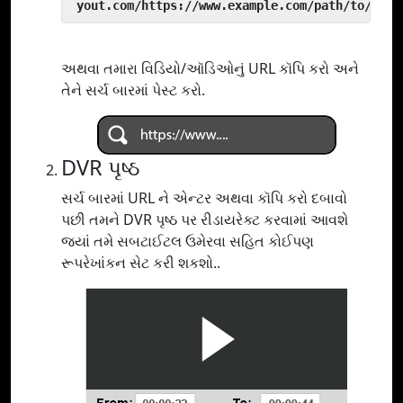
 yout.com/https://www.example.com/path/to/vide
અથવા તમારા વિડિયો/ઑડિઓનું URL કૉપિ કરો અને
તેને સર્ચ બારમાં પેસ્ટ કરો.
DVR પૃષ્ઠ
સર્ચ બારમાં URL ને એન્ટર અથવા કૉપિ કરો દબાવો
પછી તમને DVR પૃષ્ઠ પર રીડાયરેક્ટ કરવામાં આવશે
જ્યાં તમે સબટાઈટલ ઉમેરવા સહિત કોઈપણ
રૂપરેખાંકન સેટ કરી શકશો..