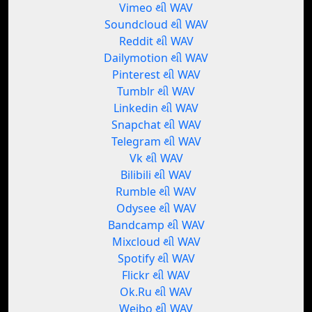
Vimeo થી WAV
Soundcloud થી WAV
Reddit થી WAV
Dailymotion થી WAV
Pinterest થી WAV
Tumblr થી WAV
Linkedin થી WAV
Snapchat થી WAV
Telegram થી WAV
Vk થી WAV
Bilibili થી WAV
Rumble થી WAV
Odysee થી WAV
Bandcamp થી WAV
Mixcloud થી WAV
Spotify થી WAV
Flickr થી WAV
Ok.Ru થી WAV
Weibo થી WAV