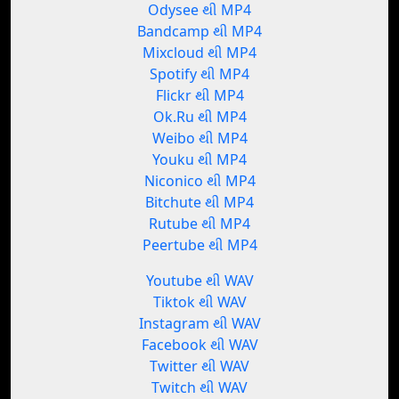
Odysee થી MP4
Bandcamp થી MP4
Mixcloud થી MP4
Spotify થી MP4
Flickr થી MP4
Ok.Ru થી MP4
Weibo થી MP4
Youku થી MP4
Niconico થી MP4
Bitchute થી MP4
Rutube થી MP4
Peertube થી MP4
Youtube થી WAV
Tiktok થી WAV
Instagram થી WAV
Facebook થી WAV
Twitter થી WAV
Twitch થી WAV