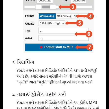
ક્લિપિંગ
Yout તમને તમારા વિડિયો/ઓડિયોને કાપવાની મંજૂરી
આપે છે, તમારે સમય શ્રેણીને ખેંચવી પડશે અથવા
"પ્રતિ" અને "પ્રતિ" ફીલ્ડમાં મૂલ્યો બદલવા પડશે.
તમારું ફોર્મેટ પસંદ કરો
Yout તમને તમારા વિડિયો/ઓડિયોને આ ફોર્મેટ MP3
અથવા WAV (ઑડિયો), MP4 (વિડિયો) અથવા GIF માં