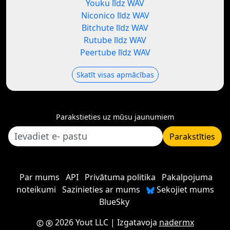
Youku līdz WAV
Niconico līdz WAV
Bitchute līdz WAV
Rutube līdz WAV
Peertube līdz WAV
Skatīt visas apmācības
Parakstieties uz mūsu jaunumiem
Parakstīties
Par mums
API
Privātuma politika
Pakalpojuma
noteikumi
Sazinieties ar mums
Sekojiet mums
BlueSky
2026 Yout LLC
| Izgatavoja
nadermx