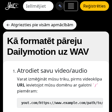
Reģistrēties
← Atgriezties pie visām apmācībām
Kā formatēt pāreju
Dailymotion uz WAV
Atrodiet savu video/audio
Varat izmēģināt mūsu triku, pirms videoklipa
URL
ievietojot mūsu domēnu ar galotni
`/`
piemēram:
 yout.com/https://www.example.com/path/to/vide