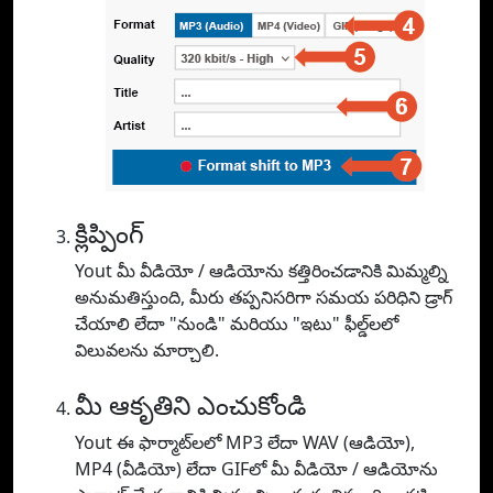
క్లిప్పింగ్
Yout మీ వీడియో / ఆడియోను కత్తిరించడానికి మిమ్మల్ని
అనుమతిస్తుంది, మీరు తప్పనిసరిగా సమయ పరిధిని డ్రాగ్
చేయాలి లేదా "నుండి" మరియు "ఇటు" ఫీల్డ్‌లలో
విలువలను మార్చాలి.
మీ ఆకృతిని ఎంచుకోండి
Yout ఈ ఫార్మాట్‌లలో MP3 లేదా WAV (ఆడియో),
MP4 (వీడియో) లేదా GIFలో మీ వీడియో / ఆడియోను