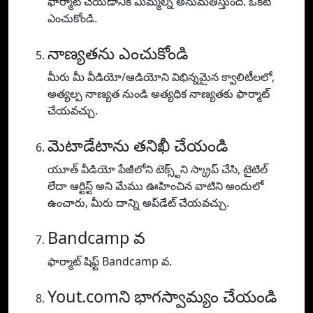
ఫార్మాట్ చేయడానికి మిమ్మల్ని అనుమతిస్తుంది. ఒకటి
ఎంచుకోండి.
నాణ్యతను ఎంచుకోండి
మీరు మీ వీడియో/ఆడియోని విభిన్నమైన క్వాలిటీలలో,
అత్యల్ప నాణ్యత నుండి అత్యధిక నాణ్యతకు ఫార్మాట్
చేయవచ్చు.
మెటాడేటాను తనిఖీ చేయండి
యూత్ వీడియో పేజీలోని టెక్స్ట్‌ని స్క్రాప్ చేసి, టైటిల్
లేదా ఆర్టిస్ట్ అని మేము ఊహించిన వాటిని అందులో
ఉంచారు, మీరు దాన్ని అప్‌డేట్ చేయవచ్చు.
Bandcamp వ
ఫార్మాట్ షిఫ్ట్ Bandcamp వ.
Yout.comని భాగస్వామ్యం చేయండి