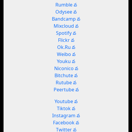
Rumble వ
Odysee వ
Bandcamp వ
Mixcloud వ
Spotify వ
Flickr వ
Ok.Ru వ
Weibo వ
Youku వ
Niconico వ
Bitchute వ
Rutube వ
Peertube వ
Youtube వ
Tiktok వ
Instagram వ
Facebook వ
Twitter వ