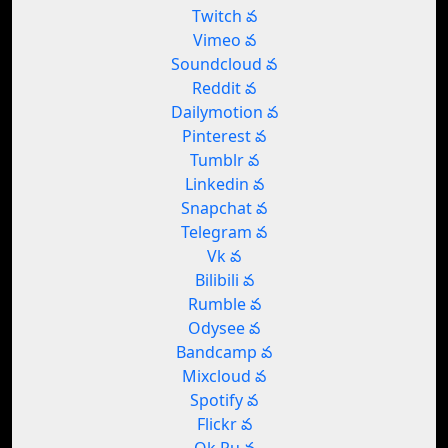
Twitch వ
Vimeo వ
Soundcloud వ
Reddit వ
Dailymotion వ
Pinterest వ
Tumblr వ
Linkedin వ
Snapchat వ
Telegram వ
Vk వ
Bilibili వ
Rumble వ
Odysee వ
Bandcamp వ
Mixcloud వ
Spotify వ
Flickr వ