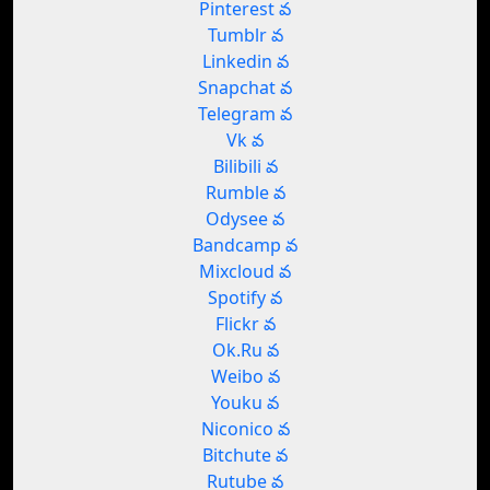
Pinterest వ
Tumblr వ
Linkedin వ
Snapchat వ
Telegram వ
Vk వ
Bilibili వ
Rumble వ
Odysee వ
Bandcamp వ
Mixcloud వ
Spotify వ
Flickr వ
Ok.Ru వ
Weibo వ
Youku వ
Niconico వ
Bitchute వ
Rutube వ