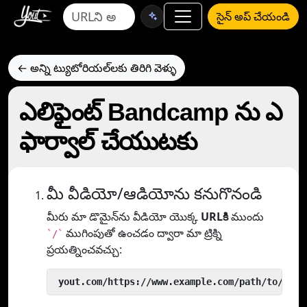
సైన్ అప్ చేయండి
← అన్ని ట్యుటోరియల్‌లకు తిరిగి వెళ్ళు
ఎలిఫైంట్ Bandcamp ను ఎ
ఫార్వాల్ చేయుటకు
మీ వీడియో/ఆడియోను కనుగొనండి
మీరు మా డొమైన్‌ను వీడియో యొక్క
URLకి
ముందు
ముగింపుతో ఉంచడం ద్వారా మా ట్రిక్ని
`/`
ప్రయత్నించవచ్చు:
 yout.com/https://www.example.com/path/to/vide