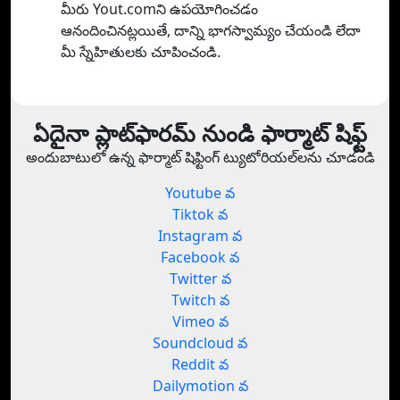
మీరు Yout.comని ఉపయోగించడం
ఆనందించినట్లయితే, దాన్ని భాగస్వామ్యం చేయండి లేదా
మీ స్నేహితులకు చూపించండి.
ఏదైనా ప్లాట్‌ఫారమ్ నుండి ఫార్మాట్ షిఫ్ట్
అందుబాటులో ఉన్న ఫార్మాట్ షిఫ్టింగ్ ట్యుటోరియల్‌లను చూడండి
Youtube వ
Tiktok వ
Instagram వ
Facebook వ
Twitter వ
Twitch వ
Vimeo వ
Soundcloud వ
Reddit వ
Dailymotion వ