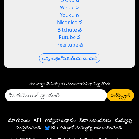
Ok.Ru వ
Weibo వ
Youku వ
Niconico వ
Bitchute వ
Rutube వ
Peertube వ
అన్ని ట్యుటోరియల్‌లను చూడండి
మా వార్తా నెట్‌వర్క్‌కు చందాదారునిగా పెట్టుకోండి
సబ్‌స్క్రైబ్
మా గురించి
API
గోప్యతా విధానం
సేవా నిబంధనలు
మమ్మల్ని
సంప్రదించండి
BlueSkyలో మమ్మల్ని అనుసరించండి