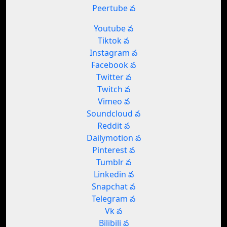
Peertube వ
Youtube వ
Tiktok వ
Instagram వ
Facebook వ
Twitter వ
Twitch వ
Vimeo వ
Soundcloud వ
Reddit వ
Dailymotion వ
Pinterest వ
Tumblr వ
Linkedin వ
Snapchat వ
Telegram వ
Vk వ
Bilibili వ