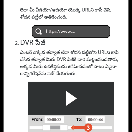
లేదా మీ వీడియో/ఆడియో యొక్క URLని కాపీ చేసి,
శోధన పట్టీలో అతికించండి.
DVR పేజీ
ఎంటర్ నొక్కిన తర్వాత లేదా శోధన పట్టీలోని URLని కాపీ
చేసిన తర్వాత మీరు DVR పేజీకి దారి మళ్లించబడతారు,
అక్కడ మీరు ఉపశీర్షికలను జోడించడంతో పాటు ఏదైనా
కాన్ఫిగరేషన్‌ను సెట్ చేయగలరు.