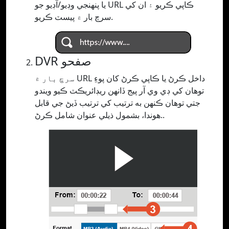
يا پنھنجي وڊيو/آڊيو جو URL ڪاپي ڪريو ۽ ان کي
سرچ بار ۾ پيسٽ ڪريو.
DVR صفحو
سرچ بار ۾ URL داخل ڪرڻ يا ڪاپي ڪرڻ کان پوءِ
توهان کي ڊي وي آر پيج ڏانهن ريڊائريڪٽ ڪيو ويندو
جتي توهان ڪنهن به ترتيب کي ترتيب ڏيڻ جي قابل
هوندا، بشمول ذيلي عنوان شامل ڪرڻ..