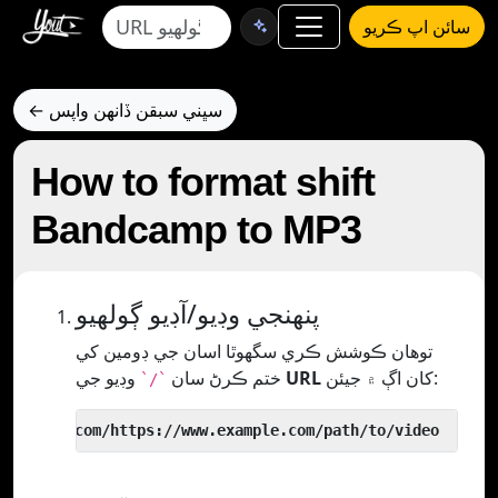
سائن اپ ڪريو
← سڀني سبقن ڏانهن واپس
How to format shift
Bandcamp to MP3
پنھنجي وڊيو/آڊيو ڳولھيو
توھان ڪوشش ڪري سگھوٿا اسان جي ڊومين کي
کان اڳ ۾ جيئن:
URL
وڊيو جي
ختم ڪرڻ سان
`/`
 yout.com/https://www.example.com/path/to/video