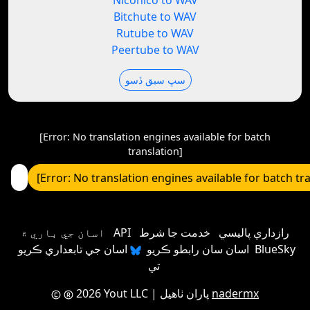
Niconico to WAV
Bitchute to WAV
Rutube to WAV
Peertube to WAV
سڀ سبق ڏسو
[Error: No translation engines available for batch
translation]
[Error: No translation engines available for batch tr
رازداري پاليسي
خدمت جا شرط
API
اسان جي باري ۾
اسان سان رابطو ڪريو
اسان جي تابعداري ڪريو BlueSky
تي
nadermx
| پاران ٺاهيل
2026 Yout LLC