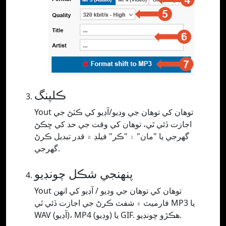
ڪلپنگ
Yout توهان کي توهان جي وڊيو/آڊيو کي ڪٽڻ جي
اجازت ڏئي ٿي، توهان کي وقت جي حد کي ڇڪڻ
گهرجي يا "مان" ۽ "ڪر" فيلڊ ۾ قدر تبديل ڪرڻ
گهرجي.
پنھنجي شڪل چونڊيو
Yout توهان کي توهان جي وڊيو / آڊيو کي انهن
فارميٽ ۾ شفٽ ڪرڻ جي اجازت ڏئي ٿي MP3 يا
WAV (آڊيو)، MP4 (وڊيو) يا GIF. ھڪڙو چونڊيو.