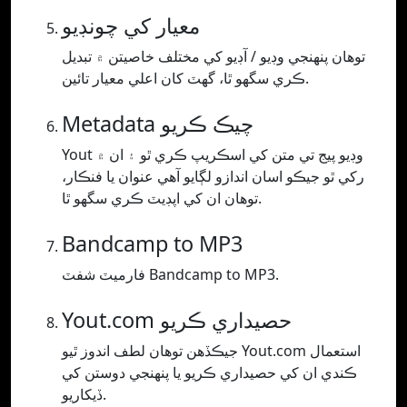
معيار کي چونڊيو
توھان پنھنجي وڊيو / آڊيو کي مختلف خاصيتن ۾ تبديل
ڪري سگھو ٿا، گھٽ کان اعلي معيار تائين.
Metadata چيڪ ڪريو
Yout وڊيو پيج تي متن کي اسڪريپ ڪري ٿو ۽ ان ۾
رکي ٿو جيڪو اسان اندازو لڳايو آهي عنوان يا فنڪار،
توهان ان کي اپڊيٽ ڪري سگهو ٿا.
Bandcamp to MP3
فارميٽ شفٽ Bandcamp to MP3.
Yout.com حصيداري ڪريو
جيڪڏھن توھان لطف اندوز ٿيو Yout.com استعمال
ڪندي ان کي حصيداري ڪريو يا پنھنجي دوستن کي
ڏيکاريو.