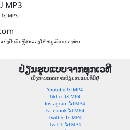
ປ MP3
 ໄປ MP3.
.com
 ແບ່ງປັນມັນຫຼືສະແດງໃຫ້ຫມູ່ເພື່ອນຂອງທ່ານ.
ປ່ຽນຮູບແບບຈາກທຸກເວທີ
ເບິ່ງການສອນການປ່ຽນຮູບແບບທີ່ມີຢູ່
Youtube ໄປ MP4
Tiktok ໄປ MP4
Instagram ໄປ MP4
Facebook ໄປ MP4
Twitter ໄປ MP4
Twitch ໄປ MP4