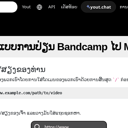
Yout
API
ເດັສທັອບ
ກາ
yout.chat
ູບແບບການປ່ຽນ Bandcamp ໄປ
/ສຽງຂອງທ່ານ
ອງພວກເຮົາໂດຍການໃສ່ໂດເມນຂອງພວກເຮົາດ້ວຍການສິ້ນສຸດ
ກ່ອ
`/`
ww.example.com/path/to/video
ີໂອ/ສຽງຂອງເຈົ້າ ແລະວາງມັນໃສ່ແຖບຊອກຫາ.