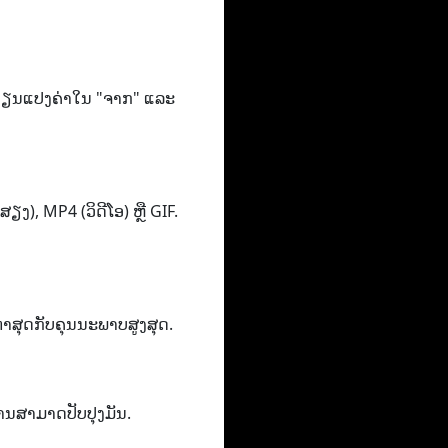
ການ​ປ່ຽນ​ແປງ​ຄ່າ​ໃນ "ຈາກ​" ແລະ
ງ​)​, MP4 (ວິ​ດີ​ໂອ​) ຫຼື GIF​.
າ​ສຸດ​ກັບ​ຄຸນ​ນະ​ພາບ​ສູງ​ສຸດ​.
່ານສາມາດປັບປຸງມັນ.