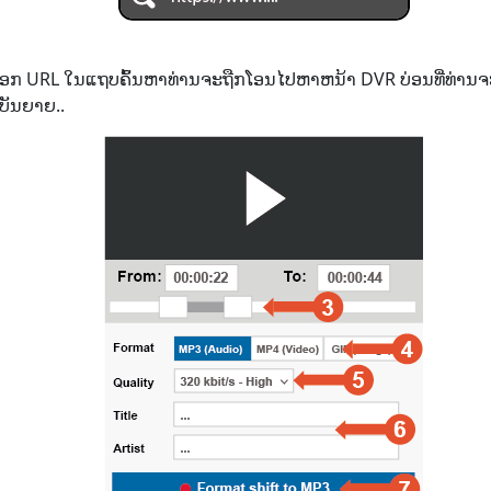
ັດລອກ URL ໃນແຖບຄົ້ນຫາທ່ານຈະຖືກໂອນໄປຫາຫນ້າ DVR ບ່ອນທີ່ທ່ານຈ
ບັນຍາຍ..