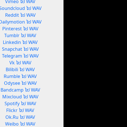
Vimeo ໄປ WAV
Soundcloud ໄປ WAV
Reddit ໄປ WAV
Dailymotion ໄປ WAV
Pinterest ໄປ WAV
Tumblr ໄປ WAV
Linkedin ໄປ WAV
Snapchat ໄປ WAV
Telegram ໄປ WAV
Vk ໄປ WAV
Bilibili ໄປ WAV
Rumble ໄປ WAV
Odysee ໄປ WAV
Bandcamp ໄປ WAV
Mixcloud ໄປ WAV
Spotify ໄປ WAV
Flickr ໄປ WAV
Ok.Ru ໄປ WAV
Weibo ໄປ WAV