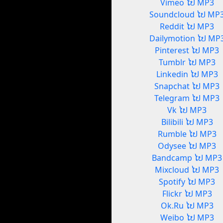
Vimeo ໄປ MP3
Soundcloud ໄປ MP
Reddit ໄປ MP3
Dailymotion ໄປ MP
Pinterest ໄປ MP3
Tumblr ໄປ MP3
Linkedin ໄປ MP3
Snapchat ໄປ MP3
Telegram ໄປ MP3
Vk ໄປ MP3
Bilibili ໄປ MP3
Rumble ໄປ MP3
Odysee ໄປ MP3
Bandcamp ໄປ MP3
Mixcloud ໄປ MP3
Spotify ໄປ MP3
Flickr ໄປ MP3
Ok.Ru ໄປ MP3
Weibo ໄປ MP3