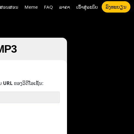
ລົງທະບຽນ
ນສອນສອນ
Meme
FAQ
ລາຄາ
ເຂົ້າສູ່ລະບົບ
 MP3
ນ
URL
ຂອງວິດີໂອເຊັ່ນ: