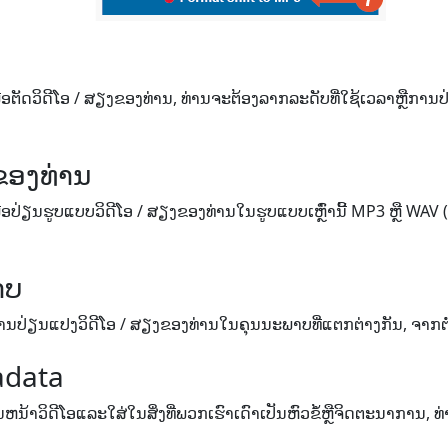
ອ​ຕັດ​ວິ​ດີ​ໂອ / ສຽງ​ຂອງ​ທ່ານ​, ທ່ານ​ຈະ​ຕ້ອງ​ລາກ​ລະ​ດັບ​ທີ່​ໃຊ້​ເວ​ລາ​ຫຼື​
ຂອງທ່ານ
ອ​ປ່ຽນ​ຮູບ​ແບບ​ວິ​ດີ​ໂອ / ສຽງ​ຂອງ​ທ່ານ​ໃນ​ຮູບ​ແບບ​ເຫຼົ່າ​ນີ້ MP3 ຫຼື WAV (ສຽ
າບ
ປ່ຽນ​ແປງ​ວິ​ດີ​ໂອ / ສຽງ​ຂອງ​ທ່ານ​ໃນ​ຄຸນ​ນະ​ພາບ​ທີ່​ແຕກ​ຕ່າງ​ກັນ​, ຈາກ​ຕ​່​ໍ
adata
ຫນ້າວິດີໂອແລະໃສ່ໃນສິ່ງທີ່ພວກເຮົາເດົາເປັນຫົວຂໍ້ຫຼືຈິດຕະນາການ, ທ