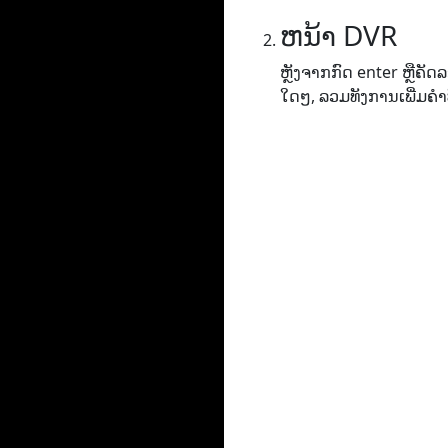
ຫນ້າ DVR
ຫຼັງຈາກກົດ enter ຫຼືຄ
ໃດໆ, ລວມທັງການເພີ່ມຄໍາ