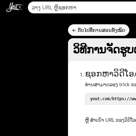
← ກັບໄປທີ່ການສອນທັງໝົດ
ວິທີການຈັດຮ
ຊອກຫາວິດີໂອ
ທ່ານສາມາດລອງ trick ຂ
 yout.com/https://w
ຫຼື ສຳເນົາ URL ຂອງວິດ