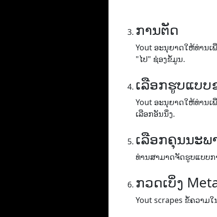
ການຕັດ
Yout ອະ​ນຸ​ຍາດ​ໃຫ້​ທ່ານ​ເພື່
"ໄປ​" ຊ່ອງ​ຂໍ້​ມູນ.
ເລືອກຮູບແບບ
Yout ອະ​ນຸ​ຍາດ​ໃຫ້​ທ່ານ​ເພື່
ເລືອກອັນນຶ່ງ.
ເລືອກຄຸນນະພ
ທ່ານ​ສາ​ມາດ​ຈັດ​ຮູບ​ແບບ​ການ​
ກວດເບິ່ງ Met
Yout scrapes ຂໍ້ຄວາມໃນ