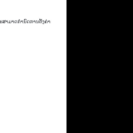
ະສາມາດກໍານົດການຕັ້ງຄ່າ