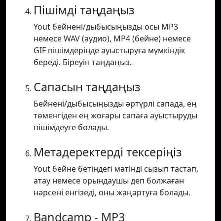
Пішімді таңдаңыз
Yout бейнені/дыбысыңызды осы MP3
немесе WAV (аудио), MP4 (бейне) немесе
GIF пішімдерінде ауыстыруға мүмкіндік
береді. Біреуін таңдаңыз.
Сапасын таңдаңыз
Бейнені/дыбысыңызды әртүрлі сапада, ең
төменгіден ең жоғары сапаға ауыстыруды
пішімдеуге болады.
Метадеректерді тексеріңіз
Yout бейне бетіндегі мәтінді сызып тастап,
атау немесе орындаушы деп болжаған
нәрсені енгізеді, оны жаңартуға болады.
Bandcamp - MP3