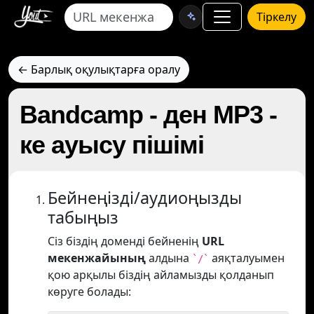
Тіркелу
← Барлық оқулықтарға оралу
Bandcamp - ден MP3 -
ке ауысу пішімі
Бейнеңізді/аудиоңызды
табыңыз
Сіз біздің доменді бейненің
URL
мекенжайының
алдына
аяқталуымен
`/`
қою арқылы біздің айламызды қолданып
көруге болады: