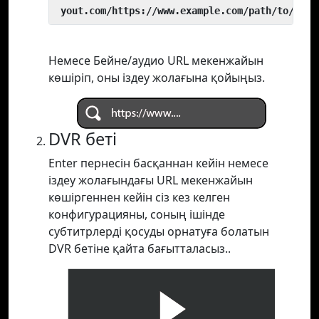
 yout.com/https://www.example.com/path/to/vide
Немесе Бейне/аудио URL мекенжайын
көшіріп, оны іздеу жолағына қойыңыз.
DVR беті
Enter пернесін басқаннан кейін немесе
іздеу жолағындағы URL мекенжайын
көшіргеннен кейін сіз кез келген
конфигурацияны, соның ішінде
субтитрлерді қосуды орнатуға болатын
DVR бетіне қайта бағытталасыз..