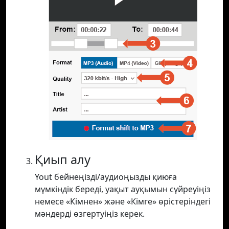
Қиып алу
Yout бейнеңізді/аудиоңызды қиюға
мүмкіндік береді, уақыт ауқымын сүйреуіңіз
немесе «Кімнен» және «Кімге» өрістеріндегі
мәндерді өзгертуіңіз керек.