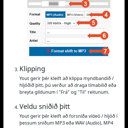
Klipping
Yout gerir þér kleift að klippa myndbandið /
hljóðið þitt, þú verður að draga tímabilið eða
breyta gildunum í "Frá" og "Til" reitunum.
Veldu sniðið þitt
Yout gerir þér kleift að forsníða vídeó / hljóð í
þessum sniðum MP3 eða WAV (Audio), MP4