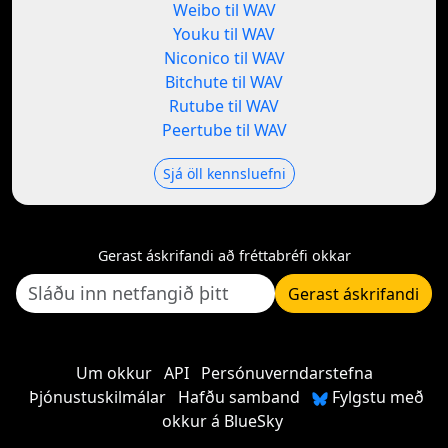
Weibo til WAV
Youku til WAV
Niconico til WAV
Bitchute til WAV
Rutube til WAV
Peertube til WAV
Sjá öll kennsluefni
Gerast áskrifandi að fréttabréfi okkar
Gerast áskrifandi
Um okkur
API
Persónuverndarstefna
Þjónustuskilmálar
Hafðu samband
Fylgstu með
okkur á BlueSky