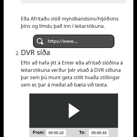
Eða Afritaðu slóð myndbandsins/hljóðsins
þíns og límdu það inn í leitarstikuna.
DVR síða
Eftir að hafa ýtt á Enter eða afritað slóðina á
leitarstikuna verður þér vísað á DVR síðuna
þar sem þú munt geta stillt hvaða stillingar
sem er, þar á meðal að bæta við texta.