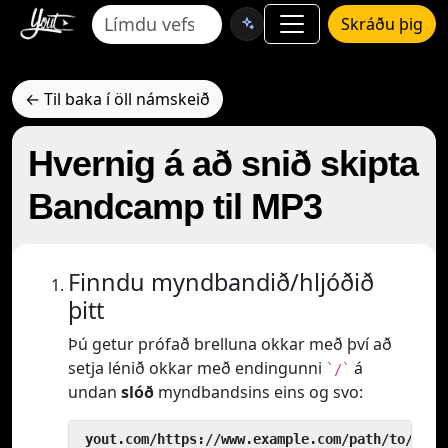
Skráðu þig
← Til baka í öll námskeið
Hvernig á að snið skipta
Bandcamp til MP3
Finndu myndbandið/hljóðið
þitt
Þú getur prófað brelluna okkar með því að
setja lénið okkar með endingunni
á
`/`
undan
slóð
myndbandsins eins og svo:
 yout.com/https://www.example.com/path/to/vide