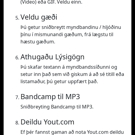
(Video) eða GIF. Veldu einn.
Veldu gæði
Þú getur sniðbreytt myndbandinu / hljóðinu
þínu í mismunandi gæðum, frá lægstu til
hæstu gæðum.
Athugaðu Lýsigögn
Þú skafar textann á myndbandssíðunni og
setur inn það sem við giskum á að sé titill eða
listamaður, þú getur uppfært það.
Bandcamp til MP3
Sniðbreyting Bandcamp til MP3.
Deildu Yout.com
Ef þér fannst gaman að nota Yout.com deildu