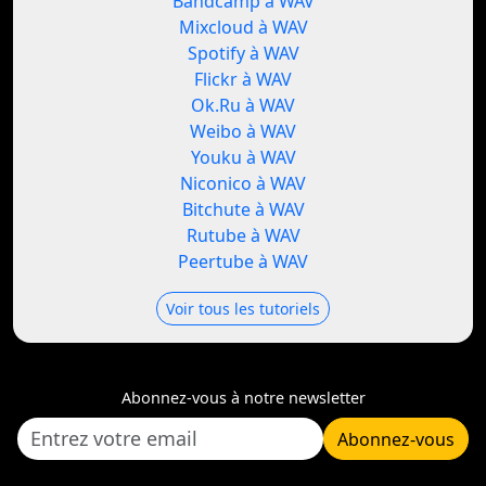
Bandcamp à WAV
Mixcloud à WAV
Spotify à WAV
Flickr à WAV
Ok.Ru à WAV
Weibo à WAV
Youku à WAV
Niconico à WAV
Bitchute à WAV
Rutube à WAV
Peertube à WAV
Voir tous les tutoriels
Abonnez-vous à notre newsletter
Abonnez-vous