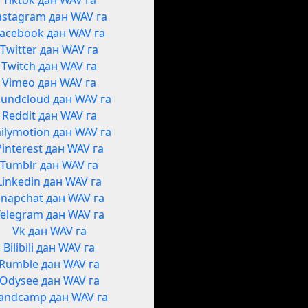
Tiktok дан WAV га
nstagram дан WAV га
acebook дан WAV га
Twitter дан WAV га
Twitch дан WAV га
Vimeo дан WAV га
undcloud дан WAV га
Reddit дан WAV га
ilymotion дан WAV га
Pinterest дан WAV га
Tumblr дан WAV га
Linkedin дан WAV га
Snapchat дан WAV га
Telegram дан WAV га
Vk дан WAV га
Bilibili дан WAV га
Rumble дан WAV га
Odysee дан WAV га
andcamp дан WAV га