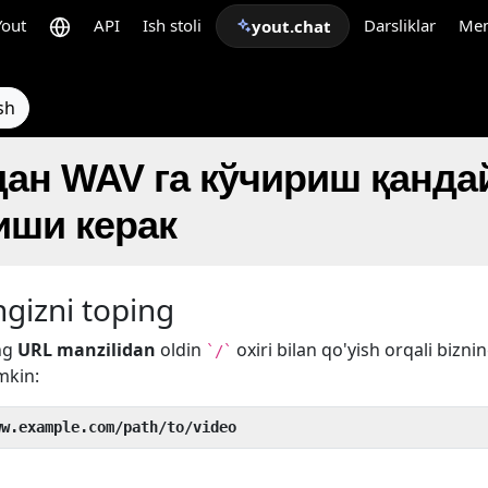
Yout
API
Ish stoli
Darsliklar
Me
yout.chat
sh
дан WAV га кўчириш қанда
ши керак
gizni toping
ng
URL manzilidan
oldin
oxiri bilan qo'yish orqali bizni
`/`
mkin:
ww.example.com/path/to/video