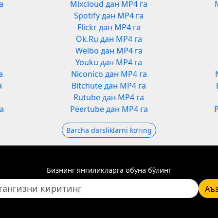
а
Mixcloud дан MP4 га
Spotify дан MP4 га
Flickr дан MP4 га
Ok.Ru дан MP4 га
Weibo дан MP4 га
Youku дан MP4 га
а
Niconico дан MP4 га
а
Bitchute дан MP4 га
а
Rutube дан MP4 га
а
Peertube дан MP4 га
Barcha darsliklarni koʻring
Бизнинг янгиликларга обуна бўлинг
Аъ