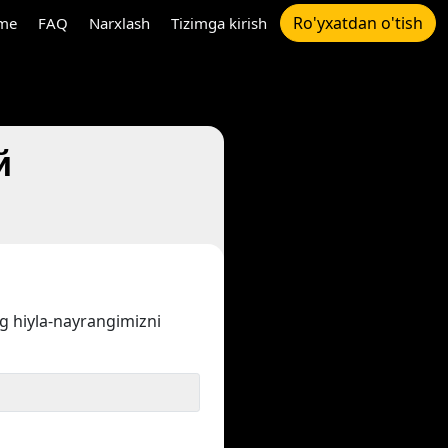
Ro'yxatdan o'tish
me
FAQ
Narxlash
Tizimga kirish
й
ng hiyla-nayrangimizni