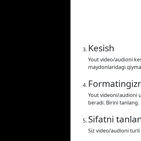
Kesish
Yout video/audioni kes
maydonlaridagi qiymatl
Formatingizn
Yout videoni/audioni u
beradi. Birini tanlang.
Sifatni tanla
Siz video/audioni turli