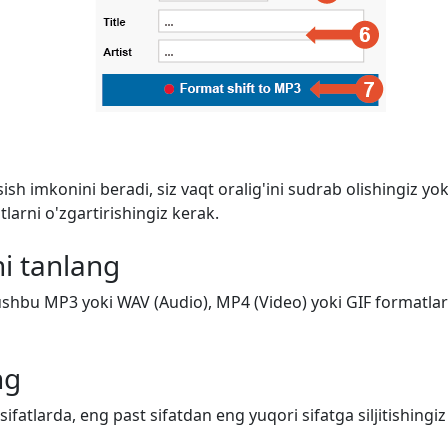
ish imkonini beradi, siz vaqt oralig'ini sudrab olishingiz y
arni o'zgartirishingiz kerak.
i tanlang
shbu MP3 yoki WAV (Audio), MP4 (Video) yoki GIF formatlarid
ng
 sifatlarda, eng past sifatdan eng yuqori sifatga siljitishing