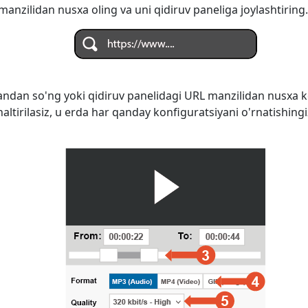
anzilidan nusxa oling va uni qidiruv paneliga joylashtiring.
ndan so'ng yoki qidiruv panelidagi URL manzilidan nusxa k
naltirilasiz, u erda har qanday konfiguratsiyani o'rnatishi