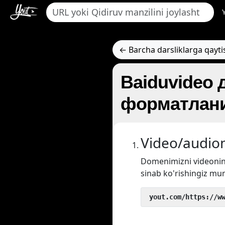
← Barcha darsliklarga qayti
Baiduvideo 
форматлани
Video/audion
Domenimizni videoni
sinab ko'rishingiz mu
 yout.com/https://w