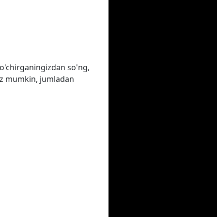
o'chirganingizdan so'ng,
ngiz mumkin, jumladan