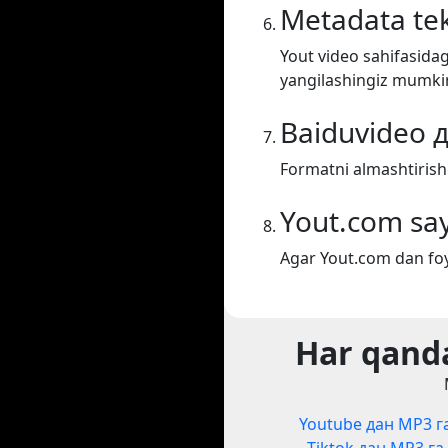
Metadata tek
Yout video sahifasidag
yangilashingiz mumki
Baiduvideo 
Formatni almashtirish
Yout.com say
Agar Yout.com dan foy
Har qanda
Youtube дан MP3 г