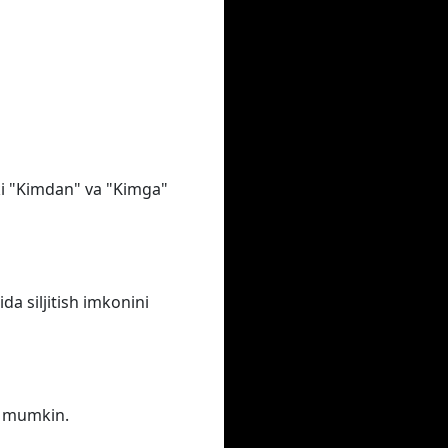
oki "Kimdan" va "Kimga"
a siljitish imkonini
iz mumkin.