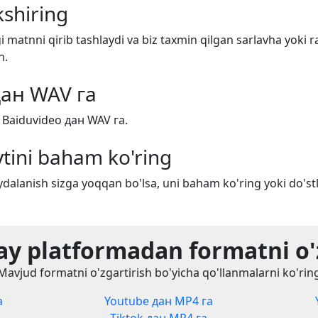
shiring
i matnni qirib tashlaydi va biz taxmin qilgan sarlavha yoki r
n.
дан WAV га
 Baiduvideo дан WAV га.
tini baham ko'ring
dalanish sizga yoqqan bo'lsa, uni baham ko'ring yoki do'stl
y platformadan formatni o'
Mavjud formatni o'zgartirish bo'yicha qo'llanmalarni ko'rin
а
Youtube дан MP4 га