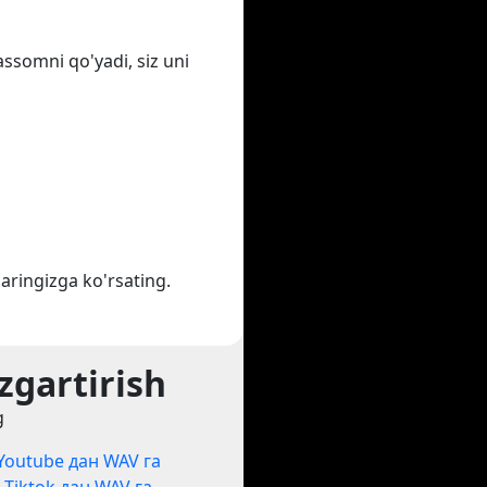
assomni qo'yadi, siz uni
aringizga ko'rsating.
zgartirish
g
Youtube дан WAV га