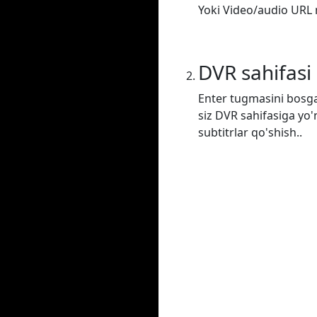
Yoki Video/audio URL m
DVR sahifasi
Enter tugmasini bosga
siz DVR sahifasiga yo'
subtitrlar qo'shish..