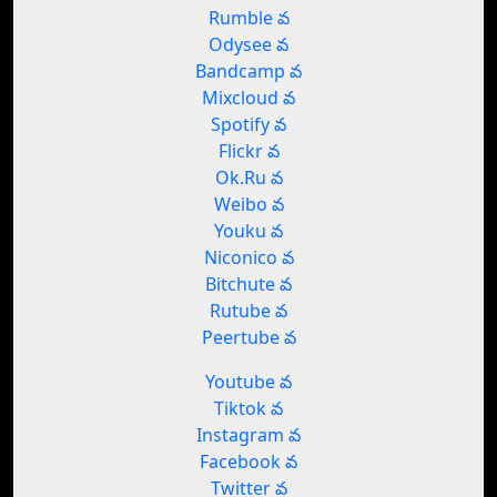
Rumble వ
Odysee వ
Bandcamp వ
Mixcloud వ
Spotify వ
Flickr వ
Ok.Ru వ
Weibo వ
Youku వ
Niconico వ
Bitchute వ
Rutube వ
Peertube వ
Youtube వ
Tiktok వ
Instagram వ
Facebook వ
Twitter వ