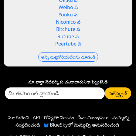
Ok.Ru వ
Weibo వ
Youku వ
Niconico వ
Bitchute వ
Rutube వ
Peertube వ
అన్ని ట్యుటోరియల్‌లను చూడండి
మా వార్తా నెట్‌వర్క్‌కు చందాదారునిగా పెట్టుకోండి
సబ్‌స్క్రైబ్
మా గురించి
API
గోప్యతా విధానం
సేవా నిబంధనలు
మమ్మల్ని
సంప్రదించండి
BlueSkyలో మమ్మల్ని అనుసరించండి