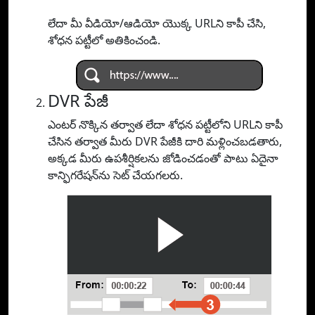
లేదా మీ వీడియో/ఆడియో యొక్క URLని కాపీ చేసి,
శోధన పట్టీలో అతికించండి.
DVR పేజీ
ఎంటర్ నొక్కిన తర్వాత లేదా శోధన పట్టీలోని URLని కాపీ
చేసిన తర్వాత మీరు DVR పేజీకి దారి మళ్లించబడతారు,
అక్కడ మీరు ఉపశీర్షికలను జోడించడంతో పాటు ఏదైనా
కాన్ఫిగరేషన్‌ను సెట్ చేయగలరు.