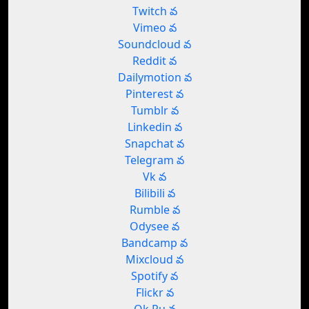
Twitch వ
Vimeo వ
Soundcloud వ
Reddit వ
Dailymotion వ
Pinterest వ
Tumblr వ
Linkedin వ
Snapchat వ
Telegram వ
Vk వ
Bilibili వ
Rumble వ
Odysee వ
Bandcamp వ
Mixcloud వ
Spotify వ
Flickr వ