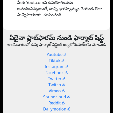
మీరు Yout.comని ఉపయోగించడం
ఆనందించినట్లయితే, దాన్ని భాగస్వామ్యం చేయండి లేదా
మీ స్నేహితులకు చూపించండి.
ఏదైనా ప్లాట్‌ఫారమ్ నుండి ఫార్మాట్ షిఫ్ట్
అందుబాటులో ఉన్న ఫార్మాట్ షిఫ్టింగ్ ట్యుటోరియల్‌లను చూడండి
Youtube వ
Tiktok వ
Instagram వ
Facebook వ
Twitter వ
Twitch వ
Vimeo వ
Soundcloud వ
Reddit వ
Dailymotion వ