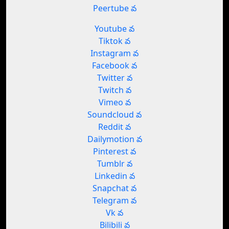
Peertube వ
Youtube వ
Tiktok వ
Instagram వ
Facebook వ
Twitter వ
Twitch వ
Vimeo వ
Soundcloud వ
Reddit వ
Dailymotion వ
Pinterest వ
Tumblr వ
Linkedin వ
Snapchat వ
Telegram వ
Vk వ
Bilibili వ