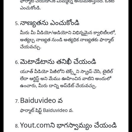
ఫార్మాట్ చేయడానికి మిమ్మల్ని అనుమతిస్తుంది. ఒకటి
ఎంచుకోండి.
నాణ్యతను ఎంచుకోండి
మీరు మీ వీడియో/ఆడియోని విభిన్నమైన క్వాలిటీలలో,
అత్యల్ప నాణ్యత నుండి అత్యధిక నాణ్యతకు ఫార్మాట్
చేయవచ్చు.
మెటాడేటాను తనిఖీ చేయండి
యూత్ వీడియో పేజీలోని టెక్స్ట్‌ని స్క్రాప్ చేసి, టైటిల్
లేదా ఆర్టిస్ట్ అని మేము ఊహించిన వాటిని అందులో
ఉంచారు, మీరు దాన్ని అప్‌డేట్ చేయవచ్చు.
Baiduvideo వ
ఫార్మాట్ షిఫ్ట్ Baiduvideo వ.
Yout.comని భాగస్వామ్యం చేయండి