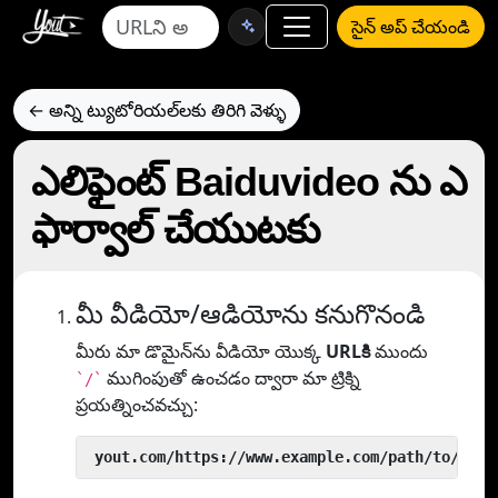
సైన్ అప్ చేయండి
← అన్ని ట్యుటోరియల్‌లకు తిరిగి వెళ్ళు
ఎలిఫైంట్ Baiduvideo ను ఎ
ఫార్వాల్ చేయుటకు
మీ వీడియో/ఆడియోను కనుగొనండి
మీరు మా డొమైన్‌ను వీడియో యొక్క
URLకి
ముందు
ముగింపుతో ఉంచడం ద్వారా మా ట్రిక్ని
`/`
ప్రయత్నించవచ్చు:
 yout.com/https://www.example.com/path/to/vide