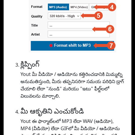
క్లిప్పింగ్
Yout మీ వీడియో / ఆడియోను కత్తిరించడానికి మిమ్మల్ని
అనుమతిస్తుంది, మీరు తప్పనిసరిగా సమయ పరిధిని డ్రాగ్
చేయాలి లేదా "నుండి" మరియు "ఇటు" ఫీల్డ్‌లలో
విలువలను మార్చాలి.
మీ ఆకృతిని ఎంచుకోండి
Yout ఈ ఫార్మాట్‌లలో MP3 లేదా WAV (ఆడియో),
MP4 (వీడియో) లేదా GIFలో మీ వీడియో / ఆడియోను