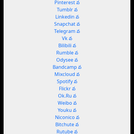
Pinterest వ
Tumblr వ
Linkedin వ
Snapchat వ
Telegram వ
Vk వ
Bilibili వ
Rumble వ
Odysee వ
Bandcamp వ
Mixcloud వ
Spotify వ
Flickr వ
Ok.Ru వ
Weibo వ
Youku వ
Niconico వ
Bitchute వ
Rutube వ