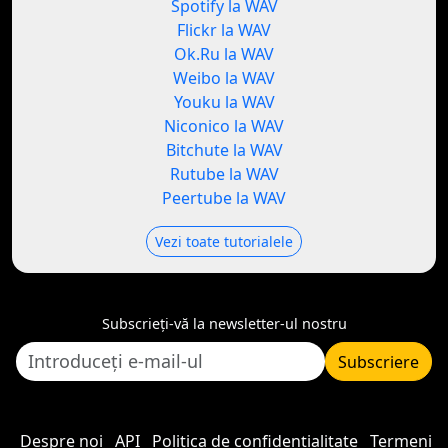
Spotify la WAV
Flickr la WAV
Ok.Ru la WAV
Weibo la WAV
Youku la WAV
Niconico la WAV
Bitchute la WAV
Rutube la WAV
Peertube la WAV
Vezi toate tutorialele
Subscrieți-vă la newsletter-ul nostru
Subscriere
Despre noi
API
Politica de confidențialitate
Termeni