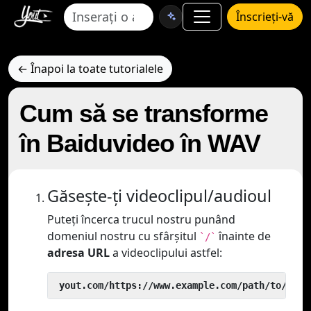
Înscrieți-vă
← Înapoi la toate tutorialele
Cum să se transforme
în Baiduvideo în WAV
Găsește-ți videoclipul/audioul
Puteți încerca trucul nostru punând
domeniul nostru cu sfârșitul
înainte de
`/`
adresa URL
a videoclipului astfel:
 yout.com/https://www.example.com/path/to/vide