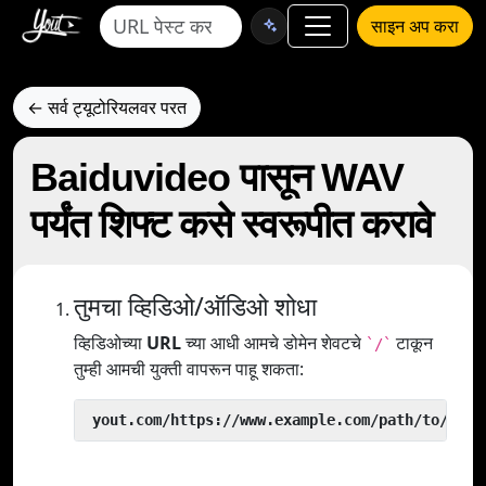
साइन अप करा
← सर्व ट्यूटोरियलवर परत
Baiduvideo पासून WAV
पर्यंत शिफ्ट कसे स्वरूपीत करावे
तुमचा व्हिडिओ/ऑडिओ शोधा
व्हिडिओच्या
URL
च्या आधी आमचे डोमेन शेवटचे
टाकून
`/`
तुम्ही आमची युक्ती वापरून पाहू शकता:
 yout.com/https://www.example.com/path/to/vide