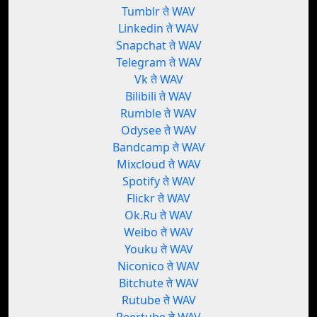
Tumblr ते WAV
Linkedin ते WAV
Snapchat ते WAV
Telegram ते WAV
Vk ते WAV
Bilibili ते WAV
Rumble ते WAV
Odysee ते WAV
Bandcamp ते WAV
Mixcloud ते WAV
Spotify ते WAV
Flickr ते WAV
Ok.Ru ते WAV
Weibo ते WAV
Youku ते WAV
Niconico ते WAV
Bitchute ते WAV
Rutube ते WAV