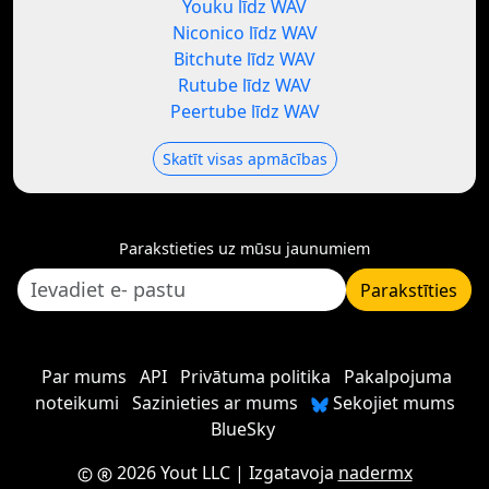
Youku līdz WAV
Niconico līdz WAV
Bitchute līdz WAV
Rutube līdz WAV
Peertube līdz WAV
Skatīt visas apmācības
Parakstieties uz mūsu jaunumiem
Parakstīties
Par mums
API
Privātuma politika
Pakalpojuma
noteikumi
Sazinieties ar mums
Sekojiet mums
BlueSky
2026 Yout LLC
| Izgatavoja
nadermx