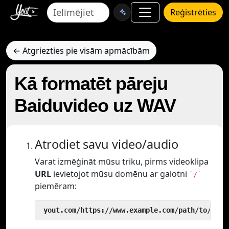
Reģistrēties
← Atgriezties pie visām apmācībām
Kā formatēt pāreju
Baiduvideo uz WAV
Atrodiet savu video/audio
Varat izmēģināt mūsu triku, pirms videoklipa
URL
ievietojot mūsu domēnu ar galotni
`/`
piemēram:
 yout.com/https://www.example.com/path/to/vide