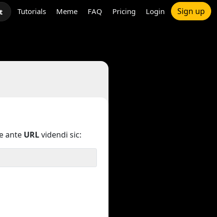
Sign up
Tutorials
Meme
FAQ
Pricing
Login
t
e ante
URL
videndi sic: