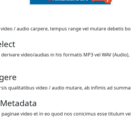
i video / audio carpere, tempus range vel mutare debetis bo
lect
 derivare video/audias in his formatis MP3 vel WAV (Audio), 
igere
rsis qualitatibus video / audio mutare, ab infimis ad summ
 Metadata
 paginae video et in eo quod nos conicimus esse titulum vel