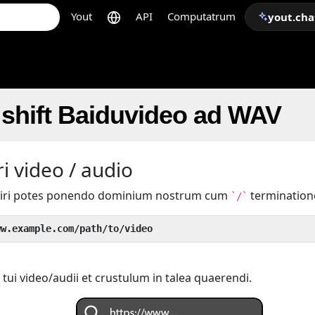
Yout
API
Computatrum
yout.cha
 shift Baiduvideo ad WAV
i video / audio
iri potes ponendo dominium nostrum cum
termination
`/`
ww.example.com/path/to/video
tui video/audii et crustulum in talea quaerendi.