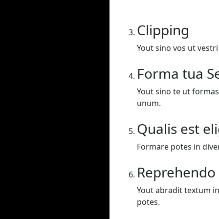
Clipping
Yout sino vos ut vestr
Forma tua Se
Yout sino te ut formas
unum.
Qualis est el
Formare potes in dive
Reprehendo
Yout abradit textum in
potes.