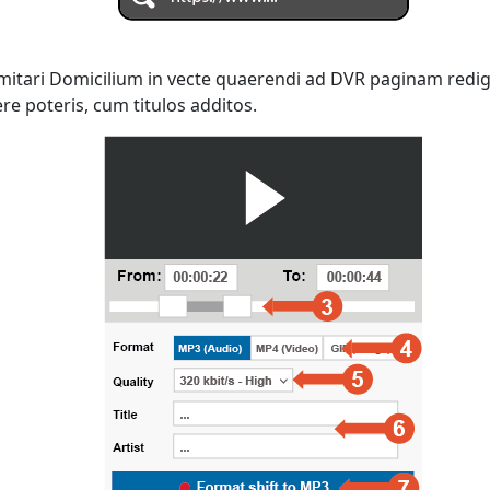
 imitari Domicilium in vecte quaerendi ad DVR paginam redi
e poteris, cum titulos additos.