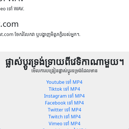
video ទៅ WAV.
t.com
ut.com ចែករំលែកវា ឬបង្ហាញមិត្តភក្តិរបស់អ្នក។.
ផ្លាស់ប្តូរទ្រង់ទ្រាយពីវេទិកាណាមួយ។
មើលការបង្រៀនផ្លាស់ប្តូរទម្រង់ដែលមាន
Youtube ទៅ MP4
Tiktok ទៅ MP4
Instagram ទៅ MP4
Facebook ទៅ MP4
Twitter ទៅ MP4
Twitch ទៅ MP4
Vimeo ទៅ MP4