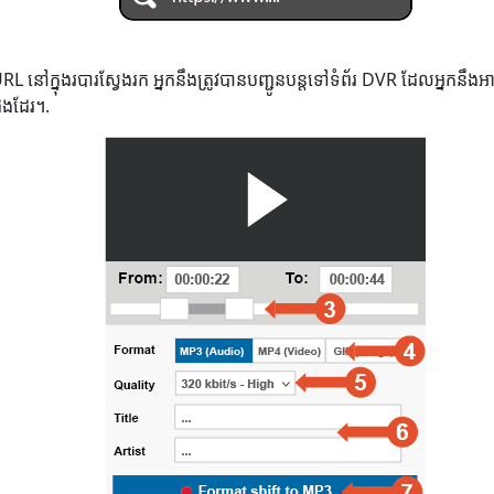
 URL នៅក្នុងរបារស្វែងរក អ្នកនឹងត្រូវបានបញ្ជូនបន្តទៅទំព័រ DVR ដែលអ្នក
ផងដែរ។.