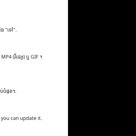
 និង "ទៅ".
ូ), MP4 (វីដេអូ) ឬ GIF ។
ពស់បំផុត។.
 you can update it.