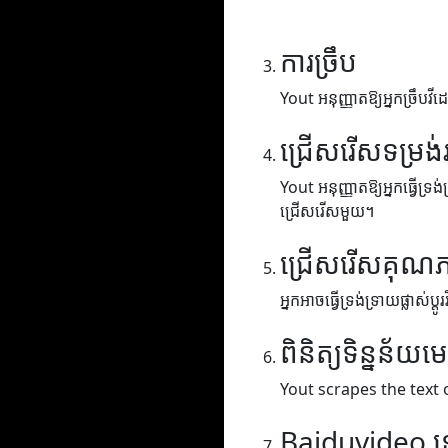
ការច្រឹប
Yout អនុញ្ញាតឱ្យអ្នកច្រឹបវីដេ
ជ្រើសរើសទម្រង់
Yout អនុញ្ញាតឱ្យអ្នកធ្វើទ្រង
ជ្រើសរើសមួយ។
ជ្រើសរើសគុណ
អ្នកអាចធ្វើទ្រង់ទ្រាយផ្លាស់ប
ពិនិត្យទិន្នន័យម
Yout scrapes the text 
Baiduvideo 