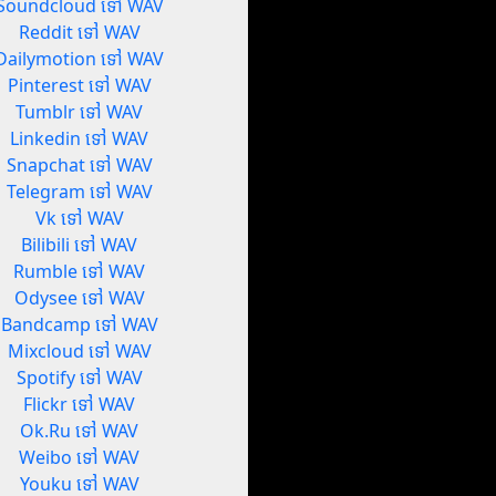
Soundcloud ទៅ WAV
Reddit ទៅ WAV
Dailymotion ទៅ WAV
Pinterest ទៅ WAV
Tumblr ទៅ WAV
Linkedin ទៅ WAV
Snapchat ទៅ WAV
Telegram ទៅ WAV
Vk ទៅ WAV
Bilibili ទៅ WAV
Rumble ទៅ WAV
Odysee ទៅ WAV
Bandcamp ទៅ WAV
Mixcloud ទៅ WAV
Spotify ទៅ WAV
Flickr ទៅ WAV
Ok.Ru ទៅ WAV
Weibo ទៅ WAV
Youku ទៅ WAV