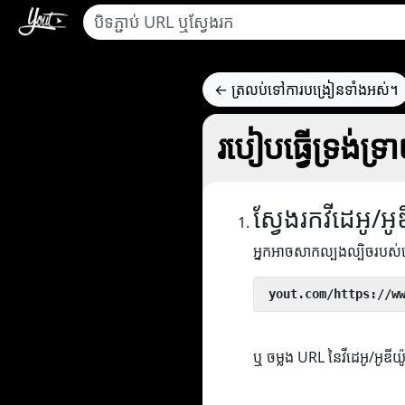
← ត្រលប់ទៅការបង្រៀនទាំងអស់។
របៀបធ្វើទ្រង់ទ
ស្វែងរកវីដេអូ/អូ
អ្នកអាចសាកល្បងល្បិចរបស
 yout.com/https://w
ឬ ចម្លង URL នៃវីដេអូ/អូឌីយ៉