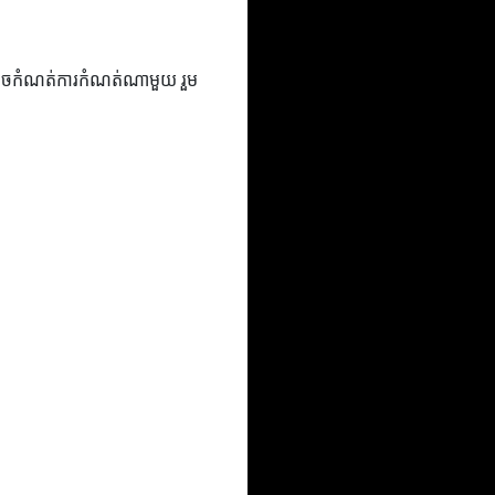
នឹងអាចកំណត់ការកំណត់ណាមួយ រួម