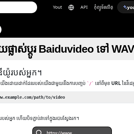
Yout
API
កុំព្យូទ័រលើតុ
yo
្រាយផ្លាស់ប្តូរ Baiduvideo ទៅ WA
ឌីយ៉ូរបស់អ្នក។
់យើងដោយដាក់ដែនរបស់យើងជាមួយនឹងការបញ្ចប់
នៅពីមុខ
URL
នៃវីដេ
`/`
ww.example.com/path/to/video
ូរបស់អ្នក ហើយបិទភ្ជាប់វាទៅក្នុងរបារស្វែងរក។