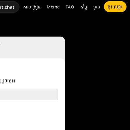
ចុះឈ្មោះ
ការបង្រៀន
Meme
FAQ
តម្លៃ
ចូល
ut.chat
V
អូដូចនេះ៖