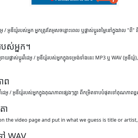
អូ / អូឌីយ៉ូរបស់អ្នក អ្នកត្រូវតែអូសចន្លោះពេល ឬផ្លាស់ប្តូរតម្លៃនៅក្នុងវាល "ពី"
របស់អ្នក។
់ទ្រាយផ្លាស់ប្តូរវីដេអូ / អូឌីយ៉ូរបស់អ្នកក្នុងទម្រង់ទាំងនេះ MP3 ឬ WAV (អូឌីយ៉
ភាព
្តូរវីដេអូ / អូឌីយ៉ូរបស់អ្នកក្នុងគុណភាពផ្សេងៗគ្នា ពីកម្រិតទាបបំផុតទៅគុណភាពខ្
េតា
on the video page and put in what we guess is title or artist,
ទៅ WAV