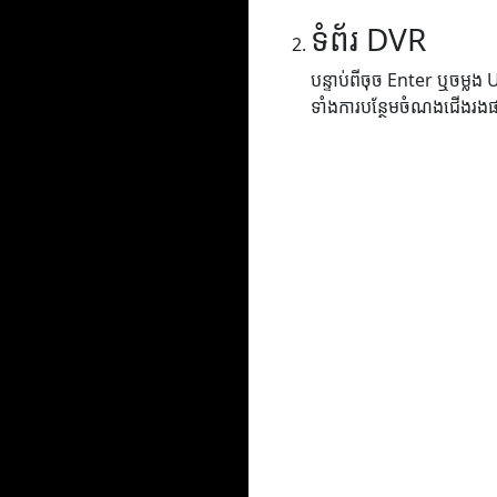
ទំព័រ DVR
បន្ទាប់ពីចុច Enter ឬចម្លង
ទាំងការបន្ថែមចំណងជើងរង