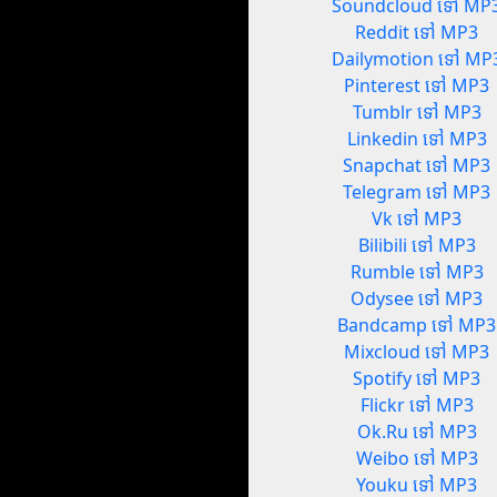
Soundcloud ទៅ MP
Reddit ទៅ MP3
Dailymotion ទៅ MP
Pinterest ទៅ MP3
Tumblr ទៅ MP3
Linkedin ទៅ MP3
Snapchat ទៅ MP3
Telegram ទៅ MP3
Vk ទៅ MP3
Bilibili ទៅ MP3
Rumble ទៅ MP3
Odysee ទៅ MP3
Bandcamp ទៅ MP3
Mixcloud ទៅ MP3
Spotify ទៅ MP3
Flickr ទៅ MP3
Ok.Ru ទៅ MP3
Weibo ទៅ MP3
Youku ទៅ MP3