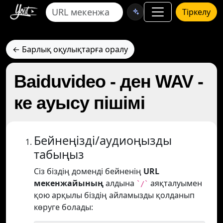
Тіркелу
← Барлық оқулықтарға оралу
Baiduvideo - ден WAV -
ке ауысу пішімі
Бейнеңізді/аудиоңызды
табыңыз
Сіз біздің доменді бейненің
URL
мекенжайының
алдына
аяқталуымен
`/`
қою арқылы біздің айламызды қолданып
көруге болады: