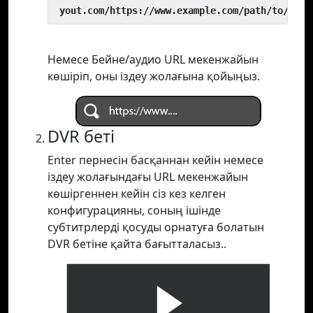
 yout.com/https://www.example.com/path/to/vide
Немесе Бейне/аудио URL мекенжайын
көшіріп, оны іздеу жолағына қойыңыз.
DVR беті
Enter пернесін басқаннан кейін немесе
іздеу жолағындағы URL мекенжайын
көшіргеннен кейін сіз кез келген
конфигурацияны, соның ішінде
субтитрлерді қосуды орнатуға болатын
DVR бетіне қайта бағытталасыз..