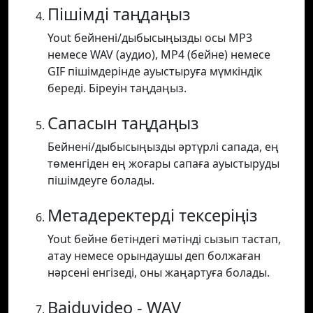
Пішімді таңдаңыз
Yout бейнені/дыбысыңызды осы MP3
немесе WAV (аудио), MP4 (бейне) немесе
GIF пішімдерінде ауыстыруға мүмкіндік
береді. Біреуін таңдаңыз.
Сапасын таңдаңыз
Бейнені/дыбысыңызды әртүрлі сапада, ең
төменгіден ең жоғары сапаға ауыстыруды
пішімдеуге болады.
Метадеректерді тексеріңіз
Yout бейне бетіндегі мәтінді сызып тастап,
атау немесе орындаушы деп болжаған
нәрсені енгізеді, оны жаңартуға болады.
Baiduvideo - WAV