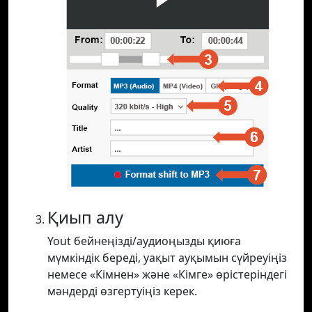
Қиып алу
Yout бейнеңізді/аудиоңызды қиюға
мүмкіндік береді, уақыт ауқымын сүйреуіңіз
немесе «Кімнен» және «Кімге» өрістеріндегі
мәндерді өзгертуіңіз керек.