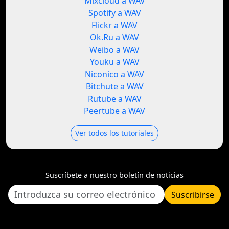
Mixcloud a WAV
Spotify a WAV
Flickr a WAV
Ok.Ru a WAV
Weibo a WAV
Youku a WAV
Niconico a WAV
Bitchute a WAV
Rutube a WAV
Peertube a WAV
Ver todos los tutoriales
Suscríbete a nuestro boletín de noticias
Suscribirse